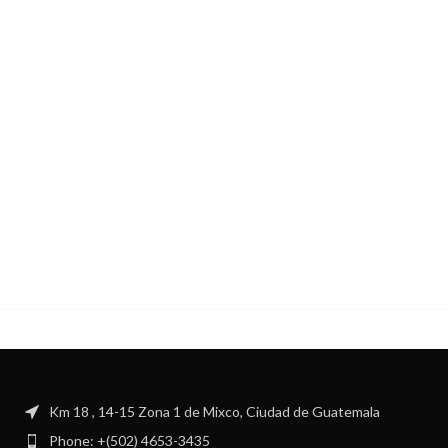
Km 18 , 14-15 Zona 1 de Mixco, Ciudad de Guatemala
Phone: +(502) 4653-3435