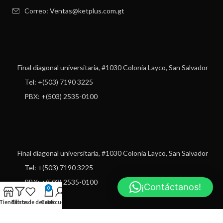
Correo: Ventas@ketplus.com.gt
Final diagonal universitaria, #1030 Colonia Layco, San Salvador
Tel: +(503) 7190 3225
PBX: +(503) 2535-0100
Final diagonal universitaria, #1030 Colonia Layco, San Salvador
Tel: +(503) 7190 3225
PBX: +(503) 2535-0100
¡Contáctanos!
0
Tienda
Filtros
Lista de deseos
Carro
Mi cuenta
USEFUL LINKS