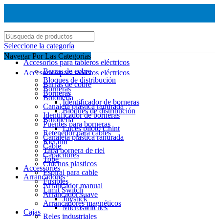
Seleccione la categoría
Navegar Por Las Categorías
Accesorios para tableros eléctricos
Barras de cobre
Accesorios para tableros eléctricos
Bloques de distribución
Barras de cobre
Borneras
Borneras
Botonería
Identificador de borneras
Canaleta plástica ranurada
Bloques de distribución
Identificador de borneras
Botonería
Puentes para borneras
Luces piloto Chint
Retenedor para cables
Canaleta plástica ranurada
Riel din
Cable
Tapa bornera de riel
Capacitores
Tope
Cinchos plasticos
Accessories
Espiral para cable
Arrancadores
Fusibles
Arrancador manual
Limit Switch
Arrancador suave
Joystick
Arrancadores magnéticos
Microswitches
Cajas
Reles industriales