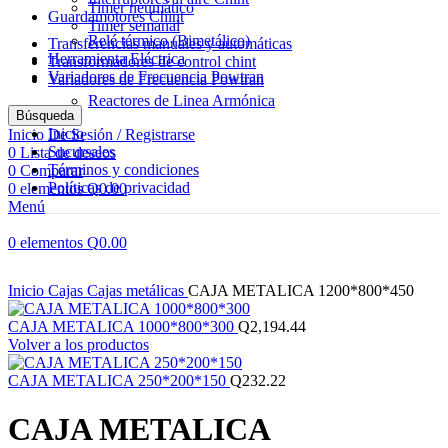
Timer neumático
Guardamotores Chint
Timer semanal
Relé térmico (Bimetálico)
Transferencias manuales y automáticas
Herramienta Eléctrica
Transformadores de control chint
Variadores de Frecuencia Powtran
Variadores de Frecuencia Powtran
Reactores de Linea Armónica
Búsqueda
Inicio
Inicio De Sesión / Registrarse
Sucursales
0
Lista de deseos
Términos y condiciones
0
Comparar
Políticas de privacidad
0
elementos
Q
0.00
Menú
0
elementos
Q
0.00
Haga Click para agrandar
Inicio
Cajas
Cajas metálicas
CAJA METALICA 1200*800*450
CAJA METALICA 1000*800*300
Q
2,194.44
Volver a los productos
CAJA METALICA 250*200*150
Q
232.22
CAJA METALICA