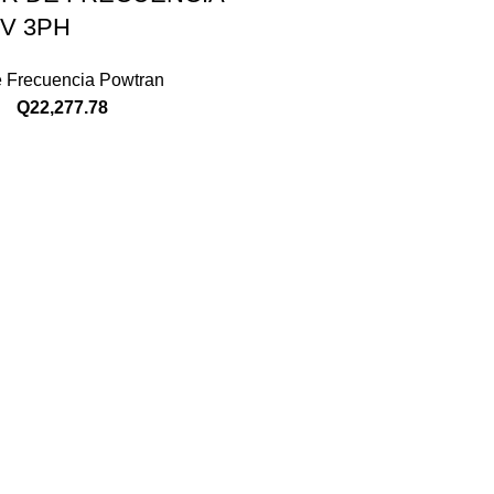
0V 3PH
e Frecuencia Powtran
Q
22,277.78