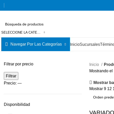
SELECCIONE LA CATEGORÍA
Navegar Por Las Categorías
Inicio
Sucursales
Término
Filtrar por precio
Inicio
Prod
Mostrando el 
Filtrar
Mostrar bar
Precio:
—
Mostrar
9
12
Disponibilidad
VARIADO