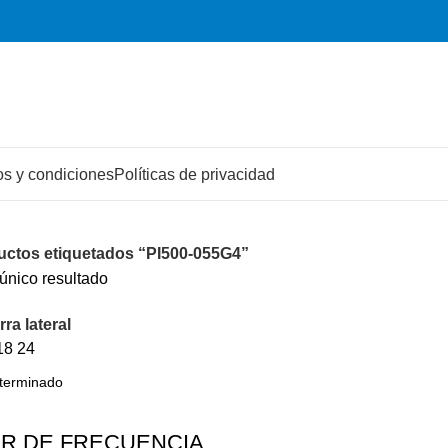
s y condiciones
Políticas de privacidad
uctos etiquetados “PI500-055G4”
único resultado
ra lateral
18
24
R DE FRECUENCIA