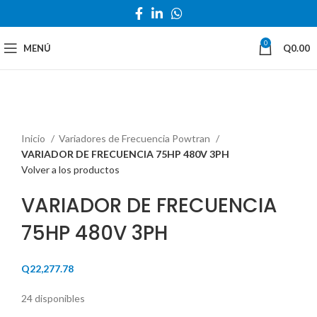
0
MENÚ
Q
0.00
Haga Click para agrandar
Inicio
Variadores de Frecuencia Powtran
VARIADOR DE FRECUENCIA 75HP 480V 3PH
Volver a los productos
VARIADOR DE FRECUENCIA
75HP 480V 3PH
Q
22,277.78
24 disponibles