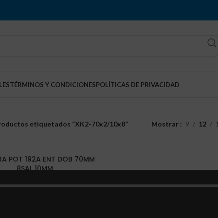
LES
TÉRMINOS Y CONDICIONES
POLÍTICAS DE PRIVACIDAD
roductos etiquetados “XK2-70x2/10x8”
Mostrar
9
12
A POT 192A ENT DOB 70MM
8SAL 10MM
Bloques de distribución
Q
195.56