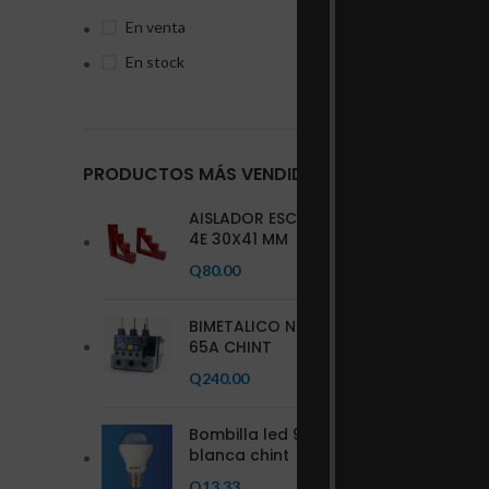
En venta
En stock
PRODUCTOS MÁS VENDIDOS
AISLADOR ESCALONADO
4E 30X41 MM
Q
80.00
BIMETALICO NXR-100 48-
65A CHINT
Q
240.00
Bombilla led 9 w luz
blanca chint
Q
13.33