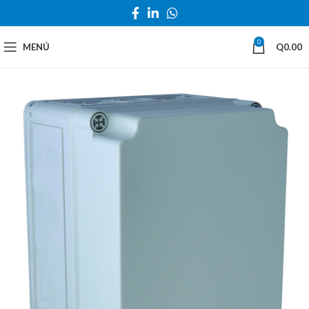
0
MENÚ
Q
0.00