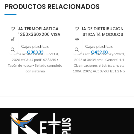
PRODUCTOS RELACIONADOS
VENDI
CAJA TERMOPLASTICA
CAJA DE DISTRIBUCION
DO
IP67 250X360X200 VISA
PLASTICA 14 MODULOS
Cajas plasticas
Cajas plasticas
Q
383.33
Q
439.00
Ultima actualización julio 21st,
Ultima actualización mayo 23rd,
2026 at 03:47 pmIP 67 / ABS •
2025 at 06:39 pm1. General 1.1
Tapón de rosca • Sellado completo
Clasificaciones eléctricas: hasta
con sistema
100A, 230V, AC50 / 60Hz; 1.2 No.