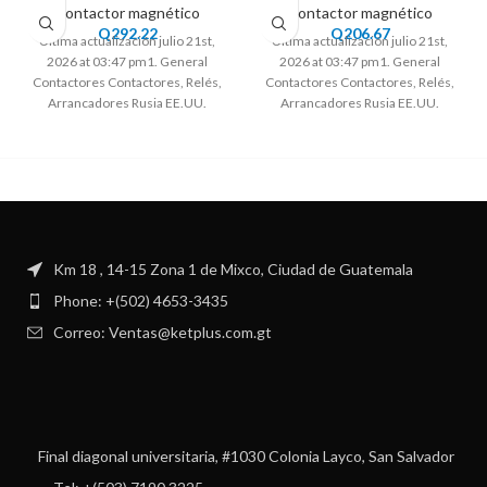
Contactor magnético
Contactor magnético
Q
292.22
Q
206.67
Ultima actualización julio 21st,
Ultima actualización julio 21st,
2026 at 03:47 pm1. General
2026 at 03:47 pm1. General
Contactores Contactores, Relés,
Contactores Contactores, Relés,
Arrancadores Rusia EE.UU.
Arrancadores Rusia EE.UU.
Rep.Checa Ucrania Sud Africa UE
Rep.Checa Ucrania Sud Africa UE
Km 18 , 14-15 Zona 1 de Mixco, Ciudad de Guatemala
Phone: +(502) 4653-3435
Correo: Ventas@ketplus.com.gt
Final diagonal universitaria, #1030 Colonia Layco, San Salvador