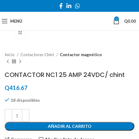
0
MENÚ
Q
0.00
Haga Click para agrandar
Inicio
Contactores Chint
Contactor magnético
CONTACTOR NC1 25 AMP 24VDC/ chint
Q
416.67
18 disponibles
AÑADIR AL CARRITO