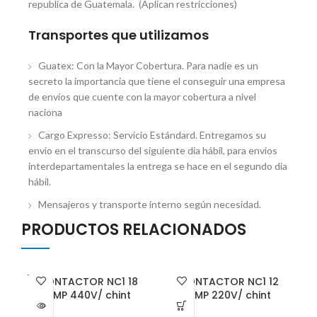
republica de Guatemala. (Aplican restricciones)
Transportes que utilizamos
Guatex: Con la Mayor Cobertura. Para nadie es un
secreto la importancia que tiene el conseguir una empresa
de envíos que cuente con la mayor cobertura a nivel
naciona
Cargo Expresso: Servicio Estándard. Entregamos su
envio en el transcurso del siguiente dia hábil, para envios
interdepartamentales la entrega se hace en el segundo dia
hábil.
Mensajeros y transporte interno según necesidad.
PRODUCTOS RELACIONADOS
VENDI
V
CONTACTOR NC1 18
CONTACTOR NC1 12
DO
AMP 440V/ chint
AMP 220V/ chint