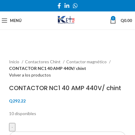
0
MENÚ
Q
0.00
Haga Click para agrandar
Inicio
Contactores Chint
Contactor magnético
CONTACTOR NC1 40 AMP 440V/ chint
Volver a los productos
CONTACTOR NC1 40 AMP 440V/ chint
Q
292.22
10 disponibles