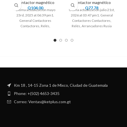
Contactor magnético
Contactor magnético
Q
104.00
Q
77.78
Ultima actualización mayo
Ultima actualización julio 21st,
23rd, 2025 at 06:39 pm1.
2026 at 03:47 pm1. General
General Contactores
Contactores Contactores,
Contactores, Relés,
Relés, Arrancadores Rusia
Arrancadores Rusia EE.UU.
EE.UU. Rep.Checa Ucrania Sud
Rep.Checa Ucrania Sud Africa
Africa UE
UE
Km 18 , 14-15 Zona 1 de Mixco, Ciudad de Guatemala
Phone: +(502) 4653-3435
Correo: Ventas@ketplus.com.gt