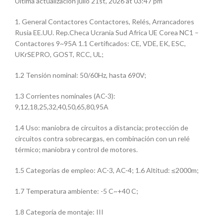
Ultima actualización julio 21st, 2026 at 03:47 pm
1. General Contactores Contactores, Relés, Arrancadores
Rusia EE.UU. Rep.Checa Ucrania Sud Africa UE Corea NC1 –
Contactores 9~95A 1.1 Certificados: CE, VDE, EK, ESC,
UKrSEPRO, GOST, RCC, UL;
1.2 Tensión nominal: 50/60Hz, hasta 690V;
1.3 Corrientes nominales (AC-3):
9,12,18,25,32,40,50,65,80,95A
1.4 Uso: maniobra de circuitos a distancia; protección de
circuitos contra sobrecargas, en combinación con un relé
térmico; maniobra y control de motores.
1.5 Categorías de empleo: AC-3, AC-4; 1.6 Altitud: ≤2000m;
1.7 Temperatura ambiente: -5 C~+40 C;
1.8 Categoría de montaje: III