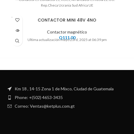
Rep.Checa Ucrania Sud Africa UE
VENDI
CONTACTOR MINI 48V 4NO
DO
Contactor magnético
Q
111.00
Ultima actualización mayo 23rd, 2025 at 06:39 pm
Km 18 , 14-15 Zona 1 de Mixco, Ciudad de Guatemala
Phone: +(502) 4653-3435
Correo: Ventas@ketplus.com.gt