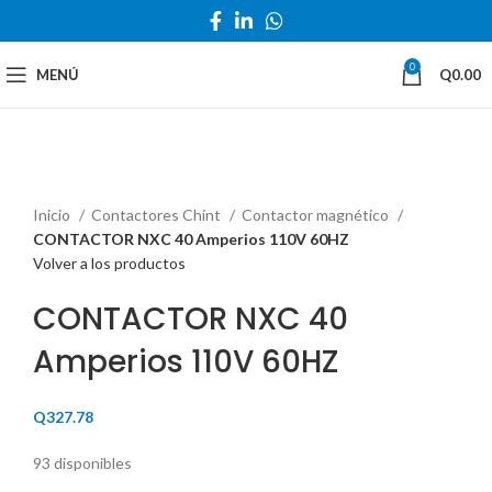
0
MENÚ
Q
0.00
Haga Click para agrandar
Inicio
Contactores Chint
Contactor magnético
CONTACTOR NXC 40 Amperios 110V 60HZ
Volver a los productos
CONTACTOR NXC 40
Amperios 110V 60HZ
Q
327.78
93 disponibles