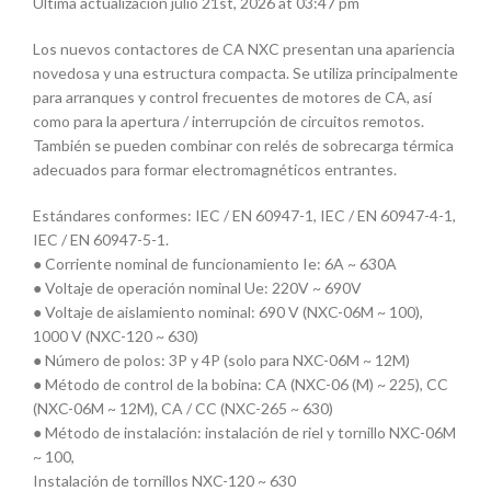
Ultima actualización julio 21st, 2026 at 03:47 pm
Los nuevos contactores de CA NXC presentan una apariencia
novedosa y una estructura compacta. Se utiliza principalmente
para arranques y control frecuentes de motores de CA, así
como para la apertura / interrupción de circuitos remotos.
También se pueden combinar con relés de sobrecarga térmica
adecuados para formar electromagnéticos entrantes.
Estándares conformes: IEC / EN 60947-1, IEC / EN 60947-4-1,
IEC / EN 60947-5-1.
● Corriente nominal de funcionamiento Ie: 6A ~ 630A
● Voltaje de operación nominal Ue: 220V ~ 690V
● Voltaje de aislamiento nominal: 690 V (NXC-06M ~ 100),
1000 V (NXC-120 ~ 630)
● Número de polos: 3P y 4P (solo para NXC-06M ~ 12M)
● Método de control de la bobina: CA (NXC-06 (M) ~ 225), CC
(NXC-06M ~ 12M), CA / CC (NXC-265 ~ 630)
● Método de instalación: instalación de riel y tornillo NXC-06M
~ 100,
Instalación de tornillos NXC-120 ~ 630