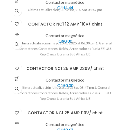
Contactor magnético
Q
114.44
Ultima actualización julio 21st, 2026 at 03:47 pm
VENDI
CONTACTOR NC1 12 AMP 110V/ chint
DO
Contactor magnético
Q
90.00
Ultima actualización mayo 23rd, 2025 at 06:39 pm1. General
Contactores Contactores, Relés, Arrancadores Rusia EE.UU.
Rep.Checa Ucrania Sud Africa UE
CONTACTOR NC1 25 AMP 220V/ chint
Contactor magnético
Q
150.00
Ultima actualización julio 21st, 2026 at 03:47 pm1. General
Contactores Contactores, Relés, Arrancadores Rusia EE.UU.
Rep.Checa Ucrania Sud Africa UE
VENDI
CONTACTOR NC1 25 AMP 110V/ chint
DO
Contactor magnético
Q
140.63