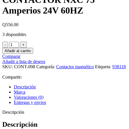
Amperios 24V 60HZ
Q
556.00
3 disponibles
CONTACTOR
NXC
Añadir al carrito
75
Comparar
Amperios
Añadir a lista de deseos
24V
SKU:
CONT-098
Categoría:
Contactor magnético
Etiqueta:
938118
60HZ
cantidad
Compartir:
Descripción
Marca
Valoraciones (0)
Entregas y envios
Descripción
Descripción