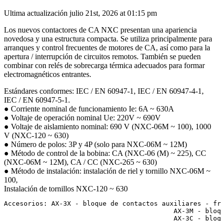
Ultima actualización julio 21st, 2026 at 01:15 pm
Los nuevos contactores de CA NXC presentan una apariencia
novedosa y una estructura compacta. Se utiliza principalmente para
arranques y control frecuentes de motores de CA, así como para la
apertura / interrupción de circuitos remotos. También se pueden
combinar con relés de sobrecarga térmica adecuados para formar
electromagnéticos entrantes.
Estándares conformes: IEC / EN 60947-1, IEC / EN 60947-4-1,
IEC / EN 60947-5-1.
● Corriente nominal de funcionamiento Ie: 6A ~ 630A
● Voltaje de operación nominal Ue: 220V ~ 690V
● Voltaje de aislamiento nominal: 690 V (NXC-06M ~ 100), 1000
V (NXC-120 ~ 630)
● Número de polos: 3P y 4P (solo para NXC-06M ~ 12M)
● Método de control de la bobina: CA (NXC-06 (M) ~ 225), CC
(NXC-06M ~ 12M), CA / CC (NXC-265 ~ 630)
● Método de instalación: instalación de riel y tornillo NXC-06M ~
100,
Instalación de tornillos NXC-120 ~ 630
Accesorios: AX-3X - bloque de contactos auxiliares - fr
                                           AX-3M - bloq
                                           AX-3C - bloq