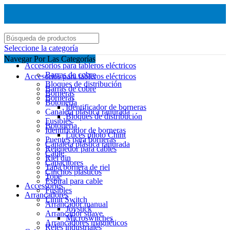
Seleccione la categoría
Navegar Por Las Categorías
Accesorios para tableros eléctricos
Barras de cobre
Accesorios para tableros eléctricos
Bloques de distribución
Barras de cobre
Borneras
Borneras
Botonería
Identificador de borneras
Canaleta plástica ranurada
Bloques de distribución
Fusibles
Botonería
Identificador de borneras
Luces piloto Chint
Puentes para borneras
Canaleta plástica ranurada
Retenedor para cables
Cable
Riel din
Capacitores
Tapa bornera de riel
Cinchos plasticos
Tope
Espiral para cable
Accessories
Fusibles
Arrancadores
Limit Switch
Arrancador manual
Joystick
Arrancador suave
Microswitches
Arrancadores magnéticos
Reles industriales