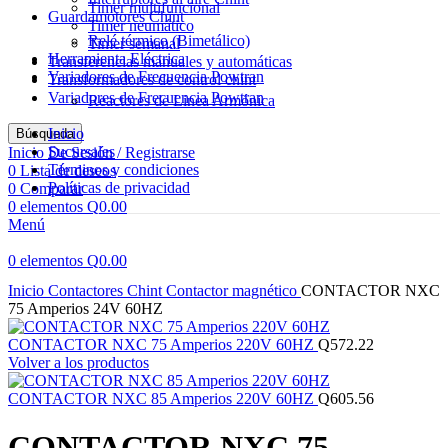
Timer multifuncional
Guardamotores Chint
Timer neumático
Relé térmico (Bimetálico)
Timer semanal
Herramienta Eléctrica
Transferencias manuales y automáticas
Variadores de Frecuencia Powtran
Transformadores de control chint
Variadores de Frecuencia Powtran
Reactores de Linea Armónica
Inicio
Búsqueda
Sucursales
Inicio De Sesión / Registrarse
Términos y condiciones
0
Lista de deseos
Políticas de privacidad
0
Comparar
0
elementos
Q
0.00
Menú
0
elementos
Q
0.00
Haga Click para agrandar
Inicio
Contactores Chint
Contactor magnético
CONTACTOR NXC
75 Amperios 24V 60HZ
CONTACTOR NXC 75 Amperios 220V 60HZ
Q
572.22
Volver a los productos
CONTACTOR NXC 85 Amperios 220V 60HZ
Q
605.56
CONTACTOR NXC 75