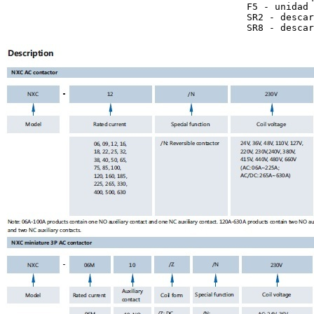
                                           F5 - unidad 
                                           SR2 - descar
                                           SR8 - descar