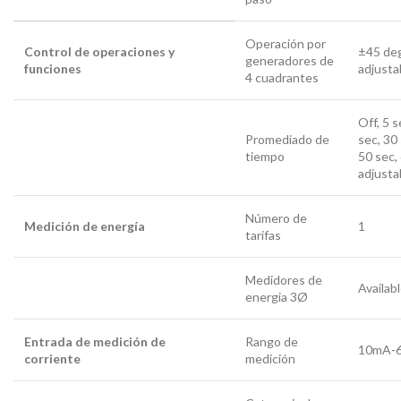
Operación por
Control de operaciones y
±45 de
generadores de
funciones
adjusta
4 cuadrantes
Off, 5 s
Promediado de
sec, 30 
tiempo
50 sec,
adjusta
Número de
Medición de energía
1
tarifas
Medidores de
Availab
energia 3Ø
Entrada de medición de
Rango de
10mA-
corriente
medición