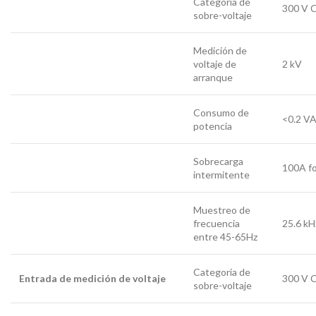
Categoria de
300 V C
sobre-voltaje
Medición de
voltaje de
2 kV
arranque
Consumo de
<0.2 V
potencia
Sobrecarga
100A fo
intermitente
Muestreo de
frecuencia
25.6 kH
entre 45-65Hz
Categoria de
Entrada de medición de voltaje
300 V C
sobre-voltaje