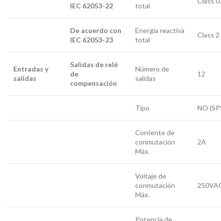
Class 0
IEC 62053-22
total
De acuerdo con
Energia reactiva
Class 2
IEC 62053-23
total
Salidas de relé
Entradas y
Número de
de
12
salidas
salidas
compensación
Tipo
NO (SP
Corriente de
conmutación
2A
Máx.
Voltaje de
conmutación
250VA
Máx.
Potencia de