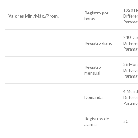
1920 Ho
Registro por
Valores Min./Máx./Prom.
Differe
horas
Parama
240 Day
Registro diario
Differe
Parama
36 Mon
Registro
Differe
mensual
Parama
4 Month
Demanda
Differe
Parame
Registros de
50
alarma