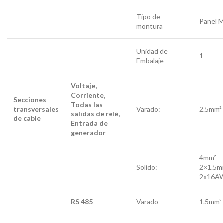
Tipo de
Panel 
montura
Unidad de
1
Embalaje
Voltaje,
Corriente,
Secciones
Todas las
transversales
Varado:
2.5mm²
salidas de relé,
de cable
Entrada de
generador
4mm² –
Solido:
2×1.5m
2x16A
RS 485
Varado
1.5mm²