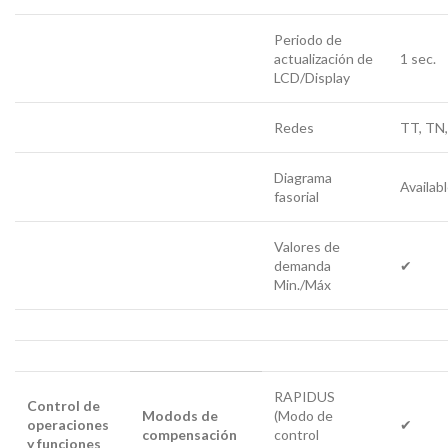
Periodo de
actualización de
1 sec.
LCD/Display
Redes
TT, TN,
Diagrama
Availab
fasorial
Valores de
demanda
✔
Min./Máx
RAPIDUS
Control de
Modods de
(Modo de
operaciones
✔
compensación
control
y funciones