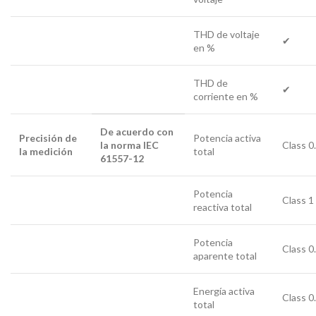
THD de voltaje
✔
en %
THD de
✔
corriente en %
De acuerdo con
Precisión de
Potencia activa
la norma IEC
Class 0
la medición
total
61557-12
Potencia
Class 1
reactiva total
Potencia
Class 0
aparente total
Energía activa
Class 0
total