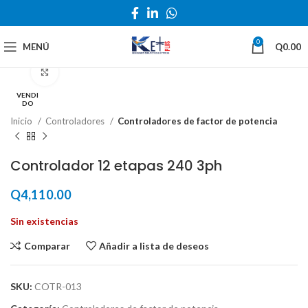
0
MENÚ
Q
0.00
Haga Click para agrandar
VENDI
DO
Inicio
Controladores
Controladores de factor de potencia
Controlador 12 etapas 240 3ph
Q
4,110.00
Sin existencias
Comparar
Añadir a lista de deseos
SKU:
COTR-013