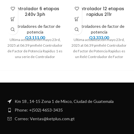
Controlador 6 etapas
Controlador 12 etapas
240v 3ph
rapidus 211r
Controladores de factor de
Controladores de factor de
potencia
potencia
Q
3,111.00
Q
3,333.00
Ultima actualización mayo 23rd,
Ultima actualización mayo 23rd,
2025 at 06:39 pmRelé Controlador
2025 at 06:39 pmRelé Controlador
de Factor de Potencia Rapidus 1 es
de Factor de Potencia Rapidus es
una serie de Controlador
un Relé Controlador de Factor
Km 18 , 14-15 Zona 1 de Mixco, Ciudad de Guatemala
Phone: +(502) 4653-3435
Correo: Ventas@ketplus.com.gt