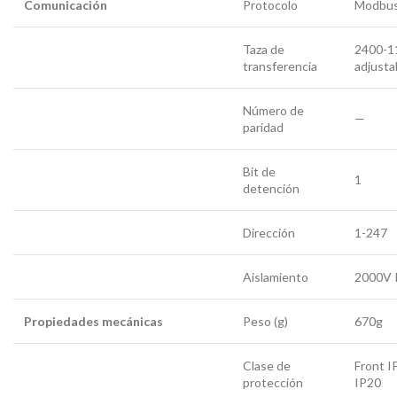
Comunicación
Protocolo
Modbu
Taza de
2400-1
transferencia
adjusta
Número de
—
paridad
Bit de
1
detención
Dirección
1-247
Aislamiento
2000V
Propiedades mecánicas
Peso (g)
670g
Clase de
Front I
protección
IP20