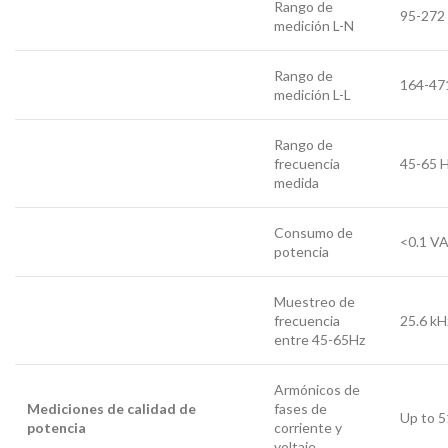
Rango de
95-272
medición L-N
Rango de
164-47
medición L-L
Rango de
frecuencia
45-65 
medida
Consumo de
<0.1 V
potencia
Muestreo de
frecuencia
25.6 kH
entre 45-65Hz
Armónicos de
Mediciones de calidad de
fases de
Up to 5
potencia
corriente y
voltaje