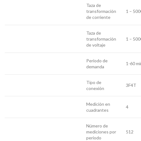
Taza de
transformación
1 – 500
de corriente
Taza de
transformación
1 – 500
de voltaje
Periodo de
1-60 mi
demanda
Tipo de
3F4T
conexión
Medición en
4
cuadrantes
Número de
mediciones por
512
periodo