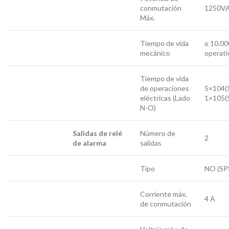
conmutación
1250V
Máx.
Tiempo de vida
≥ 10.0
mecánico
operati
Tiempo de vida
de operaciones
5×104
eléctricas (Lado
1×105
N-O)
Salidas de relé
Número de
2
de alarma
salidas
Tipo
NO (SP
Corriente máx.
4 A
de conmutación