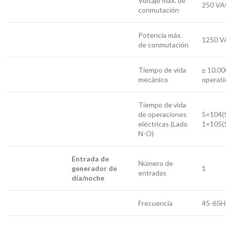
Voltaje máx. de
250 VA
conmutación
Potencia máx.
1250 V
de conmutación
Tiempo de vida
≥ 10.0
mecánico
operati
Tiempo de vida
de operaciones
5×104
eléctricas (Lado
1×105
N-O)
Entrada de
Número de
generador de
1
entradas
día/noche
Frecuencia
45-65H