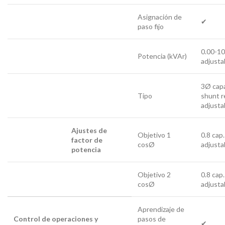
Asignación de
✔
paso fijo
0.00-1
Potencia (kVAr)
adjusta
3Ø capa
Tipo
shunt r
adjusta
Ajustes de
Objetivo 1
0.8 cap.
factor de
cosØ
adjusta
potencia
Objetivo 2
0.8 cap.
cosØ
adjusta
Aprendizaje de
Control de operaciones y
pasos de
✔