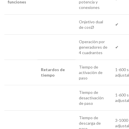
funciones
potencia y
conexiones
Onjetivo dual
✔
de cosØ
Operación por
generadores de
✔
4 cuadrantes
Tiempo de
Retardos de
1-600 s
activación de
tiempo
adjusta
paso
Tiempo de
1-600 s
desactivación
adjusta
de paso
Tiempo de
3-1000 
descarga de
adjusta
paso