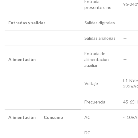
Entrada
95-24
presente o no
Entradas y salidas
Salidas digitales
—
Salidas análogas
—
Entrada de
Alimentación
alimentación
—
auxiliar
L1-N’d
Voltaje
272VA
Frecuencia
45-65H
Alimentación
Consumo
AC
< 10VA
DC
—