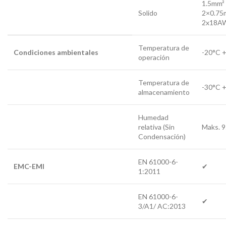
1.5mm²
Solido
2×0.75
2x18A
Temperatura de
Condiciones ambientales
-20°C 
operación
Temperatura de
-30°C 
almacenamiento
Humedad
relativa (Sin
Maks. 
Condensación)
EN 61000-6-
EMC-EMI
✔
1:2011
EN 61000-6-
✔
3/A1/ AC:2013