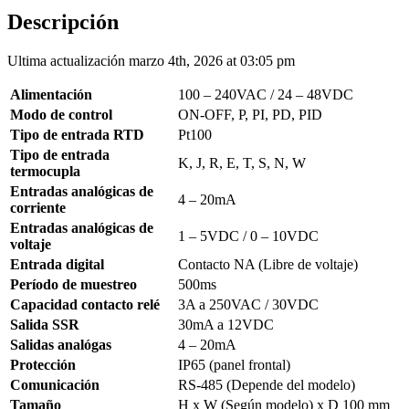
Descripción
Ultima actualización marzo 4th, 2026 at 03:05 pm
Alimentación
100 – 240VAC / 24 – 48VDC
Modo de control
ON-OFF, P, PI, PD, PID
Tipo de entrada RTD
Pt100
Tipo de entrada
K, J, R, E, T, S, N, W
termocupla
Entradas analógicas de
4 – 20mA
corriente
Entradas analógicas de
1 – 5VDC / 0 – 10VDC
voltaje
Entrada digital
Contacto NA (Libre de voltaje)
Período de muestreo
500ms
Capacidad contacto relé
3A a 250VAC / 30VDC
Salida SSR
30mA a 12VDC
Salidas analógas
4 – 20mA
Protección
IP65 (panel frontal)
Comunicación
RS-485 (Depende del modelo)
Tamaño
H x W (Según modelo) x D 100 mm