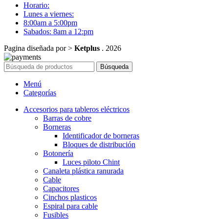
Horario:
Lunes a viernes:
8:00am a 5:00pm
Sabados: 8am a 12:pm
Pagina diseñada por >
Ketplus
. 2026
Búsqueda
Menú
Categorías
Accesorios para tableros eléctricos
Barras de cobre
Borneras
Identificador de borneras
Bloques de distribución
Botonería
Luces piloto Chint
Canaleta plástica ranurada
Cable
Capacitores
Cinchos plasticos
Espiral para cable
Fusibles