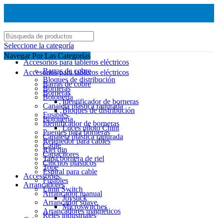
Seleccione la categoría
Navegar Por Las Categorías
Accesorios para tableros eléctricos
Barras de cobre
Accesorios para tableros eléctricos
Bloques de distribución
Barras de cobre
Borneras
Borneras
Botonería
Identificador de borneras
Canaleta plástica ranurada
Bloques de distribución
Fusibles
Botonería
Identificador de borneras
Luces piloto Chint
Puentes para borneras
Canaleta plástica ranurada
Retenedor para cables
Cable
Riel din
Capacitores
Tapa bornera de riel
Cinchos plasticos
Tope
Espiral para cable
Accessories
Fusibles
Arrancadores
Limit Switch
Arrancador manual
Joystick
Arrancador suave
Microswitches
Arrancadores magnéticos
Reles industriales