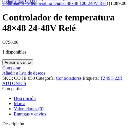
0
elementos
Q
0.00
Controlador de temperatura Digital 48x48 100-240V Rel
Q
1,089.00
Controlador de temperatura
48×48 24-48V Relé
Q
750.00
1 disponibles
Controlador
Añadir al carrito
de
Comparar
temperatura
Añadir a lista de deseos
48x48
SKU:
COTE-050
Categoría:
Controladores
Etiqueta:
TZ4ST-22R
24-
AUTONICS
48V
Compartir:
Relé
cantidad
Descripción
Marca
Valoraciones (0)
Entregas y envios
Descripción