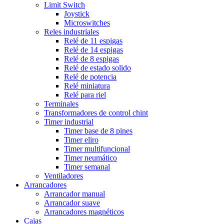
Limit Switch
Joystick
Microswitches
Reles industriales
Relé de 11 espigas
Relé de 14 espigas
Relé de 8 espigas
Relé de estado solido
Relé de potencia
Relé miniatura
Relé para riel
Terminales
Transformadores de control chint
Timer industrial
Timer base de 8 pines
Timer eliro
Timer multifuncional
Timer neumático
Timer semanal
Ventiladores
Arrancadores
Arrancador manual
Arrancador suave
Arrancadores magnéticos
Cajas