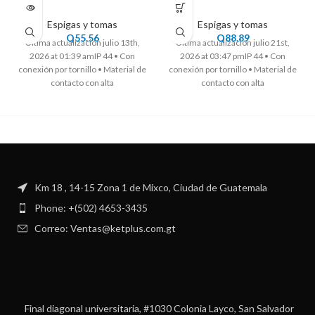
Espigas y tomas
Espigas y tomas
Q
55.56
Q
88.89
Ultima actualización julio 13th,
Ultima actualización julio 21st,
2026 at 01:39 amIP 44 • Con
2026 at 03:47 pmIP 44 • Con
conexión por tornillo • Material de
conexión por tornillo • Material de
contacto con alta
contacto con alta
Km 18 , 14-15 Zona 1 de Mixco, Ciudad de Guatemala
Phone: +(502) 4653-3435
Correo: Ventas@ketplus.com.gt
Final diagonal universitaria, #1030 Colonia Layco, San Salvador