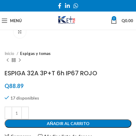
0
MENÚ
Q
0.00
Haga Click para agrandar
Inicio
Espigas y tomas
ESPIGA 32A 3P+T 6h IP67 ROJO
Q
88.89
17 disponibles
AÑADIR AL CARRITO