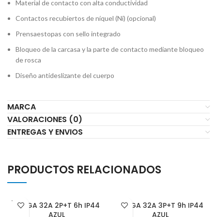
Material de contacto con alta conductividad
Contactos recubiertos de níquel (Ni) (opcional)
Prensaestopas con sello integrado
Bloqueo de la carcasa y la parte de contacto mediante bloqueo
de rosca
Diseño antideslizante del cuerpo
MARCA
VALORACIONES (0)
ENTREGAS Y ENVIOS
PRODUCTOS RELACIONADOS
VENDI
ESPIGA 32A 2P+T 6h IP44
ESPIGA 32A 3P+T 9h IP44
DO
AZUL
AZUL