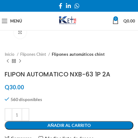
0
MENÚ
Q
0.00
Haga Click para agrandar
Inicio
Flipones Chint
Flipones automáticos chint
FLIPON AUTOMATICO NXB-63 1P 2A
Q
30.00
560 disponibles
AÑADIR AL CARRITO