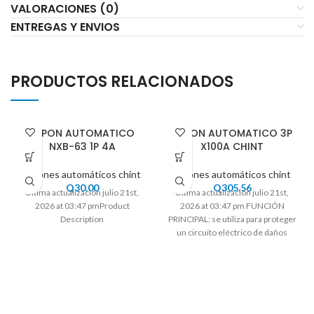
VALORACIONES (0)
ENTREGAS Y ENVIOS
PRODUCTOS RELACIONADOS
FLIPON AUTOMATICO
FLIPON AUTOMATICO 3P
NXB-63 1P 4A
X100A CHINT
Flipones automáticos chint
Flipones automáticos chint
Q
30.00
Q
305.56
Ultima actualización julio 21st,
Ultima actualización julio 21st,
2026 at 03:47 pmProduct
2026 at 03:47 pm FUNCIÓN
Description
PRINCIPAL: se utiliza para proteger
un circuito eléctrico de daños
causados