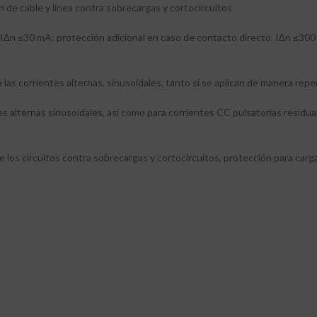
 de cable y línea contra sobrecargas y cortocircuitos
 I∆n ≤30 mA: protección adicional en caso de contacto directo. I∆n ≤300
 las corrientes alternas, sinusoidales, tanto si se aplican de manera re
es alternas sinusoidales, así como para corrientes CC pulsatorias residua
 los circuitos contra sobrecargas y cortocircuitos, protección para cargas