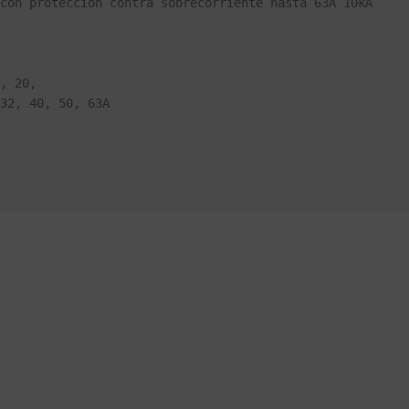
con protección contra sobrecorriente hasta 63A 10kA

, 20,
