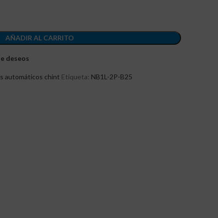
AÑADIR AL CARRITO
 de deseos
es automáticos chint
Etiqueta:
NB1L-2P-B25