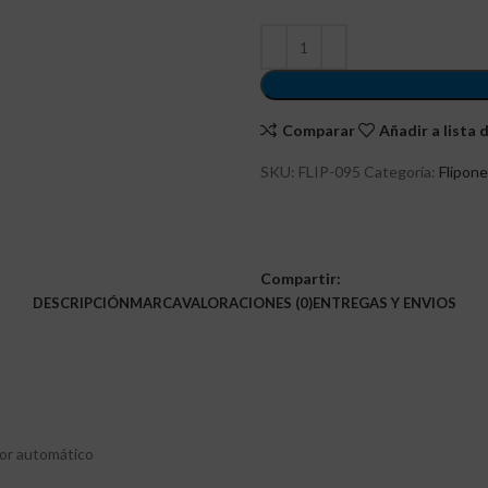
Comparar
Añadir a lista
SKU:
FLIP-095
Categoría:
Flipon
Compartir:
DESCRIPCIÓN
MARCA
VALORACIONES (0)
ENTREGAS Y ENVIOS
tor automático