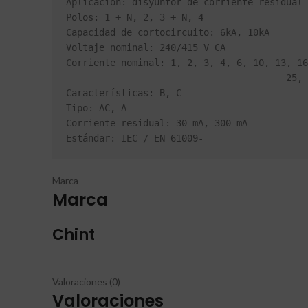
Aplicación: disyuntor de corriente residual 
Polos: 1 + N, 2, 3 + N, 4

Capacidad de cortocircuito: 6kA, 10kA

Voltaje nominal: 240/415 V CA

Corriente nominal: 1, 2, 3, 4, 6, 10, 13, 16
                                        25, 32, 40, 50, 63A

Características: B, C

Tipo: AC, A

Corriente residual: 30 mA, 300 mA

Estándar: IEC / EN 61009-
Marca
Marca
Chint
Valoraciones (0)
Valoraciones