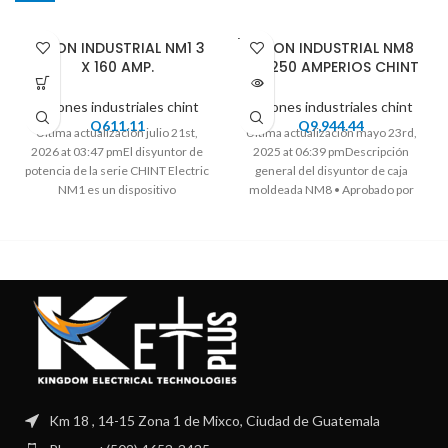
VENDI
FLIPON INDUSTRIAL NM1 3
FLIPON INDUSTRIAL NM8
DO
X 160 AMP.
3P 1250 AMPERIOS CHINT
Flipones industriales chint
Flipones industriales chint
Q
611.11
Q
9,944.44
Ultima actualización julio 21st,
Ultima actualización mayo 23rd,
2026 at 03:47 pmEl disyuntor de
2025 at 06:39 pmDescripción
potencia de la serie CHINT Electric
general del disyuntor de caja
NM1 es un dispositivo
moldeada NM8 • Aprobado por
KEMA •
Km 18 , 14-15 Zona 1 de Mixco, Ciudad de Guatemala