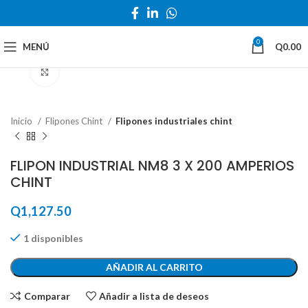
0
MENÚ
Q
0.00
Haga Click para agrandar
Inicio
Flipones Chint
Flipones industriales chint
FLIPON INDUSTRIAL NM8 3 X 200 AMPERIOS
CHINT
Q
1,127.50
1 disponibles
AÑADIR AL CARRITO
Comparar
Añadir a lista de deseos