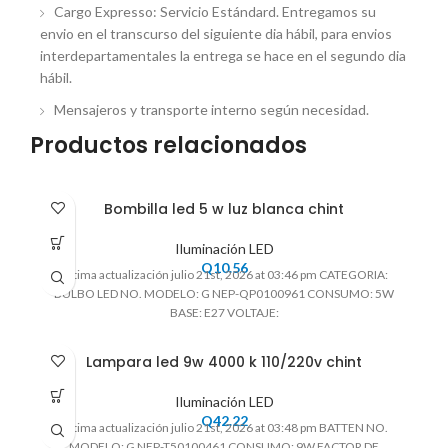
Cargo Expresso: Servicio Estándard. Entregamos su
envio en el transcurso del siguiente dia hábil, para envios
interdepartamentales la entrega se hace en el segundo dia
hábil.
Mensajeros y transporte interno según necesidad.
Productos relacionados
Bombilla led 5 w luz blanca chint
Iluminación LED
Q
10.56
Ultima actualización julio 21st, 2026 at 03:46 pm CATEGORIA:
BULBO LED NO. MODELO: G NEP-QP0100961 CONSUMO: 5W
BASE: E27 VOLTAJE:
Lampara led 9w 4000 k 110/220v chint
Iluminación LED
Q
42.22
Ultima actualización julio 21st, 2026 at 03:48 pm BATTEN NO.
MODELO: G NEP-T50100461 CONSUMO: 9W FACTOR DE