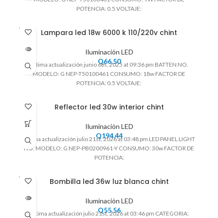
POTENCIA: 0.5 VOLTAJE:
VENDI
Lampara led 18w 6000 k 110/220v chint
DO
Iluminación LED
Q
66.50
Ultima actualización junio 6th, 2025 at 09:36 pm BATTEN NO.
MODELO: G NEP-T50100461 CONSUMO: 18w FACTOR DE
POTENCIA: 0.5 VOLTAJE:
Reflector led 30w interior chint
Iluminación LED
Q
194.44
Ultima actualización julio 21st, 2026 at 03:48 pm LED PANEL LIGHT
NO. MODELO: G NEP-PB0200961-Y CONSUMO: 30w FACTOR DE
POTENCIA:
VENDI
Bombilla led 36w luz blanca chint
DO
Iluminación LED
Q
55.56
Ultima actualización julio 21st, 2026 at 03:46 pm CATEGORIA: