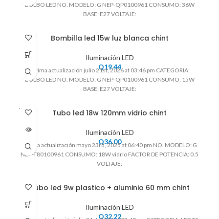
BULBO LED NO. MODELO: G NEP-QP0100961 CONSUMO: 36W
BASE: E27 VOLTAJE:
Bombilla led 15w luz blanca chint
Iluminación LED
Q
19.44
Ultima actualización julio 21st, 2026 at 03:46 pm CATEGORIA:
BULBO LED NO. MODELO: G NEP-QP0100961 CONSUMO: 15W
BASE: E27 VOLTAJE:
VENDI
Tubo led 18w 120mm vidrio chint
DO
Iluminación LED
Q
36.00
Ultima actualización mayo 23rd, 2025 at 06:40 pm NO. MODELO: G
NEP-T80100961 CONSUMO: 18W vidrio FACTOR DE POTENCIA: 0.5
VOLTAJE:
Tubo led 9w plastico + aluminio 60 mm chint
Iluminación LED
Q
32.22