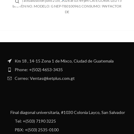
Ultima actualización julio 21st, 2026 at 03:49 pm CATEGORIA: LED T5
BATTEN NO. MODELO: G NEP-T80100961 CONSUMO: 9W FACTOR
DE
Km 18 , 14-15 Zona 1 de Mixco, Ciudad de Guatemala
Phone: +(502) 4653-3435
Correo: Ventas@ketplus.com.gt
Final diagonal universitaria, #1030 Colonia Layco, San Salvador
Tel: +(503) 7190 3225
PBX: +(503) 2535-0100