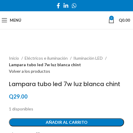
0
MENÚ
Q
0.00
Haga Click para agrandar
Inicio
Eléctricos e iluminación
Iluminación LED
Lampara tubo led 7w luz blanca chint
Volver a los productos
Lampara tubo led 7w luz blanca chint
Q
29.00
1 disponibles
AÑADIR AL CARRITO