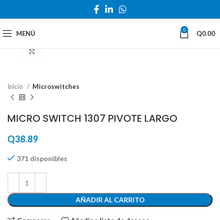
0
MENÚ
Q
0.00
Haga Click para agrandar
Inicio
Microswitches
MICRO SWITCH 1307 PIVOTE LARGO
Q
38.89
371 disponibles
AÑADIR AL CARRITO