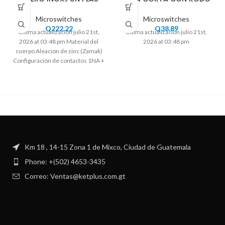
Microswitches
Microswitches
Q
222.22
Q
38.89
Ultima actualización julio 21st,
Ultima actualización julio 21st,
2026 at 03:48 pm Material del
2026 at 03:48 pm
cuerpo Aleación de zinc (Zamak)
Configuración de contactos 1NA +
Km 18 , 14-15 Zona 1 de Mixco, Ciudad de Guatemala
Phone: +(502) 4653-3435
Correo: Ventas@ketplus.com.gt