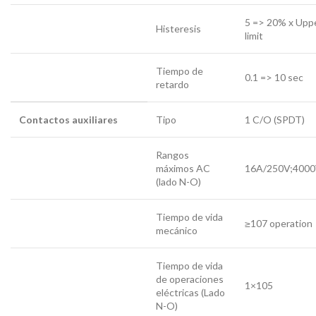
5 => 20% x Upp
Histeresis
limit
Tiempo de
0.1 => 10 sec
retardo
Contactos auxiliares
Tipo
1 C/O (SPDT)
Rangos
máximos AC
16A/250V;400
(lado N-O)
Tiempo de vida
≥107 operation
mecánico
Tiempo de vida
de operaciones
1×105
eléctricas (Lado
N-O)