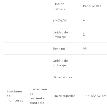
Tipo de
Panel or Rail
montura
EMC-EMI
✔
Unidad de
1
Embalaje
Peso (g)
95
Unidad de
Embalaje
Dimensiones
—
Protección
Funciones
de
de
Limite superior
1 => 16AAC ara
corriente
monitoreo
ajustable