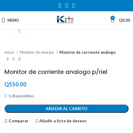
0
MENÚ
Q
0.00
Haga Click para agrandar
Inicio
Medidor de energía
Monitor de corriente análogo
Monitor de corriente analogo p/riel
Q
550.00
1 disponibles
AÑADIR AL CARRITO
Comparar
Añadir a lista de deseos