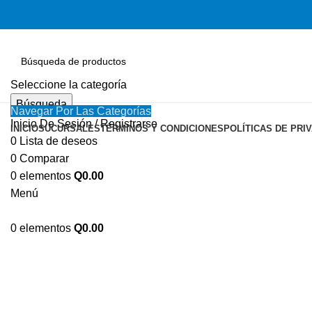
Seleccione la categoría
Búsqueda
Navegar Por Las Categorías
Inicio De Sesión / Registrarse
INICIO
SUCURSALES
TÉRMINOS Y CONDICIONES
POLÍTICAS DE PRI
0
Lista de deseos
0
Comparar
Haga Click para agrandar
0
elementos
Q
0.00
Menú
0
elementos
Q
0.00