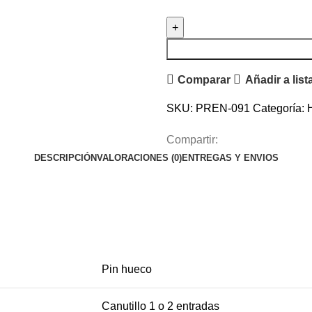
TERMINAL
28
-
10
Comparar
Añadir a lis
AWG
PIN
SKU:
PREN-091
Categoría:
HUECO
cantidad
Compartir:
DESCRIPCIÓN
VALORACIONES (0)
ENTREGAS Y ENVIOS
Pin hueco
Canutillo 1 o 2 entradas