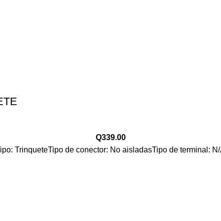
ETE
Q
339.00
po: TrinqueteTipo de conector: No aisladasTipo de terminal: 