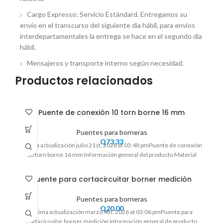
Cargo Expresso: Servicio Estándard. Entregamos su
envio en el transcurso del siguiente dia hábil, para envios
interdepartamentales la entrega se hace en el segundo dia
hábil.
Mensajeros y transporte interno según necesidad.
Productos relacionados
Puente de conexión 10 torn borne 16 mm
Puentes para borneras
Q
73.33
Ultima actualización julio 21st, 2026 at 03:48 pmPuente de conexión
10 torn borne 16 mm Información general del producto Material
Puente para cortacircuitar borner medición
Puentes para borneras
Q
20.00
Ultima actualización marzo 4th, 2026 at 03:06 pmPuente para
cortacircuitar borner medición Información general de producto