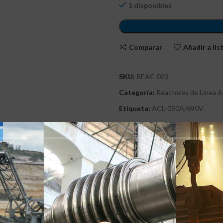
1 disponibles
Comparar
Añadir a li
SKU:
REAC-023
Categoría:
Reactores de Linea 
Etiqueta:
ACL-050A/690V
Compartir:
PCIÓN
MARCA
VALORACIONES (0)
ENTREGAS Y