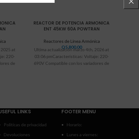
MONICA
REACTOR DE POTENCIA ARMONICA
RAN
ENT 45KW 60A POWTRAN
ica
Reactores de Linea Armónica
Q
5,800.00
 2025 at
Ultima actualización marzo 4th, 2026 at
je: 220-
03:06 pmCaracterísticas: Voltaje: 220-
dores de
690V Compatible con los variadores de
e los
frecuencia Powtran. Reduce los
armónicos
USEFUL LINKS
FOOTER MENU
Politicas de privacidad
Horario:
Devoluciones
Lunes a viernes: