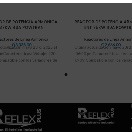
VEND
OR DE POTENCIA ARMONICA
REACTOR DE POTENCIA AR
IDO
37KW 40A POWTRAN
ENT 75KW 110A POWT
actores de Linea Armónica
Reactores de Linea Armón
Q
3,338.00
Q
2,666.00
actualización mayo 23rd, 2025 at
Ultima actualización mayo 23rd,
mCaracteristicas: Voltaje: 220-
06:40 pmCaracterísticas: Volta
mpatible con los variadores de
690V Compatible con los varia
uencia Powtran. Reduce los
frecuencia Powtran. Reduc
armónicos
armónicos