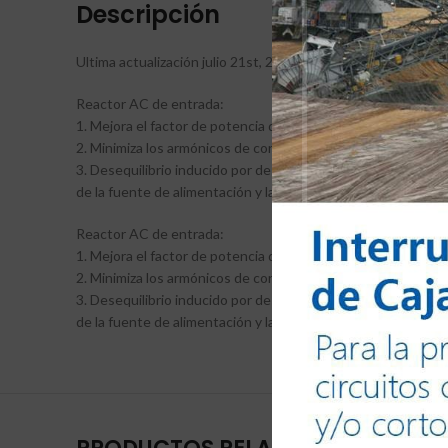
Descripción
Ultima actualización julio 21st, 2026 at 03:48 pm
Reactor AC de entrada:
1. Mejora el factor de potencia de entrada del variador.
2. Minimiza los armónicos de corriente de entrada.
3. Desequilibrio inducido por desequilibrio de voltaje entre l
de la fuente de alimentación y las sobrecargas de control (
Reactor AC de entrada:
1. Mejora el factor de potencia de entrada del variador.
2. Minimiza los armónicos de corriente de entrada.
3. Desequilibrio inducido por desequilibrio de voltaje entre l
de la fuente de alimentación y las sobrecargas de control (D