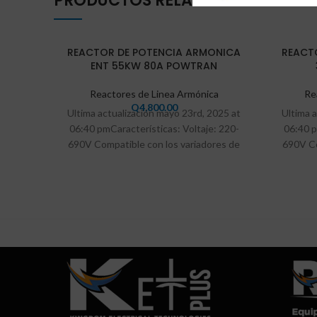
PRODUCTOS RELACIONADOS
VEND
REACTOR DE POTENCIA ARMONICA
REACT
IDO
ENT 55KW 80A POWTRAN
Reactores de Linea Armónica
Re
Q
4,800.00
Ultima actualización mayo 23rd, 2025 at
Ultima 
06:40 pmCaracterísticas: Voltaje: 220-
06:40 p
690V Compatible con los variadores de
690V Co
frecuencia Powtran. Reduce los
frec
armónicos