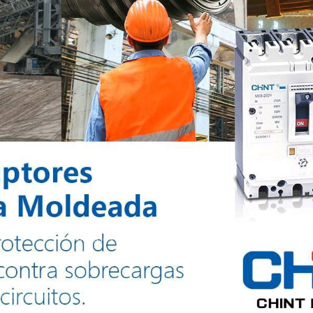
as fases
Desequilibrio> 3%)
as fases
esequilibrio> 3%).
Todos los derechos reservados @2024