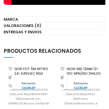
MARCA
VALORACIONES (0)
ENTREGAS Y ENVIOS
PRODUCTOS RELACIONADOS
SENSOR FOT 5M RETRO
SENSOR IND 12MM 12-
24-240VAC RELE
24VDC NPN/NO 3HILOS
Sensores
Sensores
Q
638.89
Q
238.89
Ultima actualización julio 21st,
Ultima actualización julio 21st,
2026 at 03:48 pmBX5M-MFR-
2026 at 03:48 pmPR12-
TAlimentación: 24 –
2DNForma:
240VAC/DCAlcance: 5mTipo de
CilíndricoDimensiones: ø
luz: InfrarrojaTipo de lentes:
12mmAlcance: