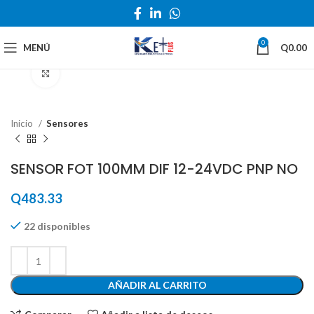
0
MENÚ
Q
0.00
Haga Click para agrandar
Inicio
Sensores
SENSOR FOT 100MM DIF 12-24VDC PNP NO
Q
483.33
22 disponibles
AÑADIR AL CARRITO