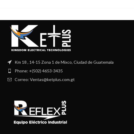
FijosSalidas digitales: 1
2mmAlimentación: 12 –
24VDCSalidas digitales: NPN-
NAFrecuencia de trabajo:
1,5kHzNúmero
Km 18 , 14-15 Zona 1 de Mixco, Ciudad de Guatemala
Phone: +(502) 4653-3435
Correo: Ventas@ketplus.com.gt