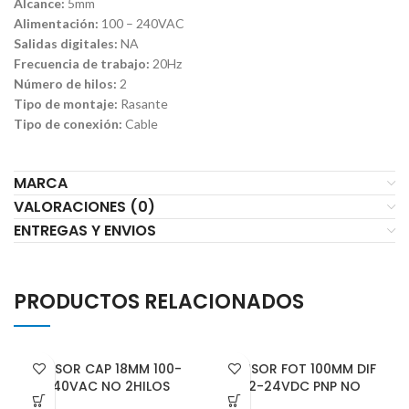
Alcance:
5mm
Alimentación:
100 – 240VAC
Salidas digitales:
NA
Frecuencia de trabajo:
20Hz
Número de hilos:
2
Tipo de montaje:
Rasante
Tipo de conexión:
Cable
MARCA
VALORACIONES (0)
ENTREGAS Y ENVIOS
PRODUCTOS RELACIONADOS
SENSOR CAP 18MM 100-
SENSOR FOT 100MM DIF
240VAC NO 2HILOS
12-24VDC PNP NO