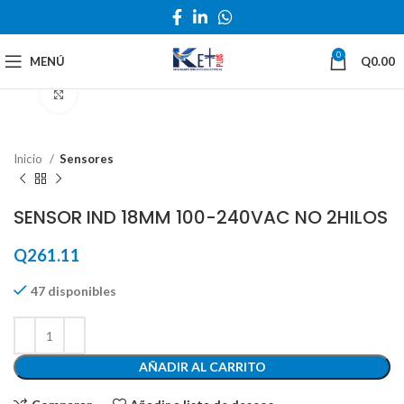
0
MENÚ
Q
0.00
Haga Click para agrandar
Inicio
Sensores
SENSOR IND 18MM 100-240VAC NO 2HILOS
Q
261.11
47 disponibles
AÑADIR AL CARRITO