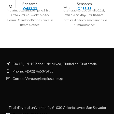
Sensores
Sensores
Q
483.33
Q
483.33
Ultima actualización julio 21st,
Ultima actualización julio 21st,
2026 at 03:48 pmCR18-8AO
2026 at 03:48 pmCR18-8AO
Forma: CilíndricoDimensiones: ø
Forma: CilíndricoDimensiones: ø
18mmAlcance:
18mmAlcance:
8mmAlimentación: 100 –
8mmAlimentación: 100 –
240VACSalidas digitales:
240VACSalidas digitales:
NAFrecuencia de trabajo:
NAFrecuencia de trabajo:
Km 18 , 14-15 Zona 1 de Mixco, Ciudad de Guatemala
Phone: +(502) 4653-3435
Correo: Ventas@ketplus.com.gt
Final diagonal universitaria, #1030 Colonia Layco, San Salvador