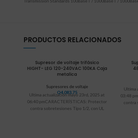
Transmission Standards 100BaseT / 1000BaseT / 1000Ba
PRODUCTOS RELACIONADOS
VEND
Supresor de voltaje trifásico
Su
IDO
HIGHT- LEG 120-240VAC 100KA Caja
48
metalica
Supresores de voltaje
Ultima 
Q
4,083.75
Ultima actualización mayo 23rd, 2025 at
03:48 p
06:40 pmCARACTERÍSTICAS: Protector
contra 
contra sobretesiones Tipo 1/2, con UL
para mo
para monofásico o trifásico Protección