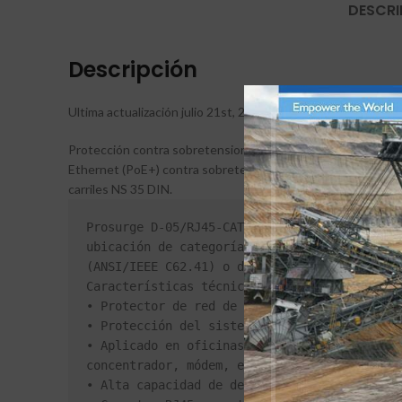
DESCRI
Descripción
Ultima actualización julio 21st, 2026 at 03:48 pm
Protección contra sobretensiones de acuerdo con la clase E
Ethernet (PoE+) contra sobretensiones a partir de la zona d
carriles NS 35 DIN.
Prosurge D-05/RJ45-CAT6/H Protector está dis
ubicación de categoría B, C

(ANSI/IEEE C62.41) o directamente aguas arri
Características técnicas

• Protector de red de datos In según norma U
• Protección del sistema Ethernet CAT6 y CAT
• Aplicado en oficinas e industrias como Gig
concentrador, módem, etc.)

• Alta capacidad de descarga, corriente de d