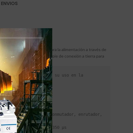
 ENVIOS
I, ISDN y DS1. Adecuado para la alimentación a través de
onexión a tierra separado y pie de conexión a tierra para
ones. Es adecuado para su uso en la 
a VoIP (por ejemplo, conmutador, enrutador, 
yo de hasta 1,0 kA 10/350 μs
