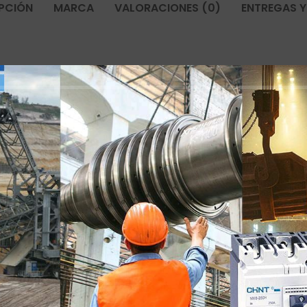
PCIÓN
MARCA
VALORACIONES (0)
ENTREGAS Y
A (CAT6A), para Gigabit Ethernet (hasta 10 Gbps), token ring, FDDI/CDD
e protección contra rayos 0B-2. Enchufe de conexión RJ45 con cable de c
eñado para terminales Gigabit Ethernet contra sobretensi
ba cerca de los dispositivos protegidos.

L 497b, EN 50173 Categoría 6, IEC 61643-21:2012

5

abit Ethernet, cajero automático o sistema ISDN y sistem
escarga nominal total de 10 kA 8/20 μs y corriente de ra