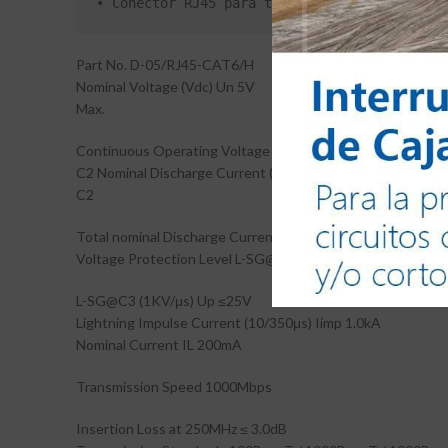
• Conector RJ45 para tecnología de red CAT6 
Part No. D-05/RJ45-CAT6/H
Nominal Voltage (Vdc) Un 5V
Max.
Continuous Operating Voltage (Vdc) Uc 6V
C2 Nominal Discharge Current (8/20μs) In 2.5kA
C2
Total nominal Discharge Current (8/20μs) 10kA
Voltage Protection Level L-SG@C2 (8/20μs) Up ≤55V
L-SG@C3 (1KV/μs) Up ≤25V
Lightning Impulse Current (10/350μs) Iimp 1.0kA
Nominal Current IL 200mA
Transmission Speed 1000Mbps
Insertion Loss at 250MHz ≤ 3.0dB