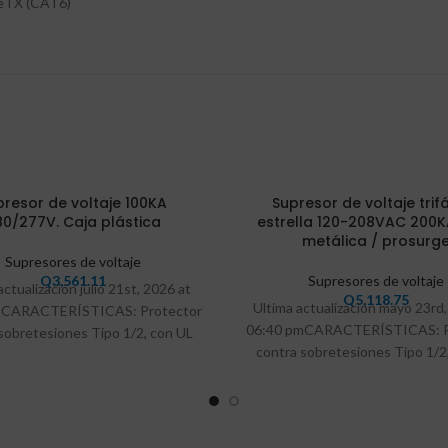
seTX (CAT6)
VEND
presor de voltaje 100KA
Supresor de voltaje trif
IDO
0/277V. Caja plástica
estrella 120-208VAC 200K
metálica / prosurg
Supresores de voltaje
Q
3,561.11
Supresores de voltaje
actualización julio 21st, 2026 at
Q
5,118.75
Ultima actualización mayo 23rd,
mCARACTERÍSTICAS: Protector
06:40 pmCARACTERÍSTICAS: P
sobretesiones Tipo 1/2, con UL
contra sobretesiones Tipo 1/2
nofásico o trifásico Protección
para monofásico o trifásico Pr