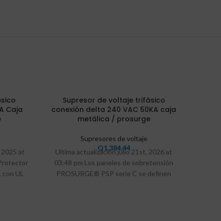
VEND
ásico
Supresor de voltaje trifásico
Su
IDO
A Caja
conexión delta 240 VAC 50KA caja
HIGHT
e
metálica / prosurge
Supresores de voltaje
Q
1,384.44
 2025 at
Ultima actualización julio 21st, 2026 at
Ultim
rotector
03:48 pm Los paneles de sobretensión
06:40
, con UL
PROSURGE® PSP serie C se definen
contr
otección
como una
para 