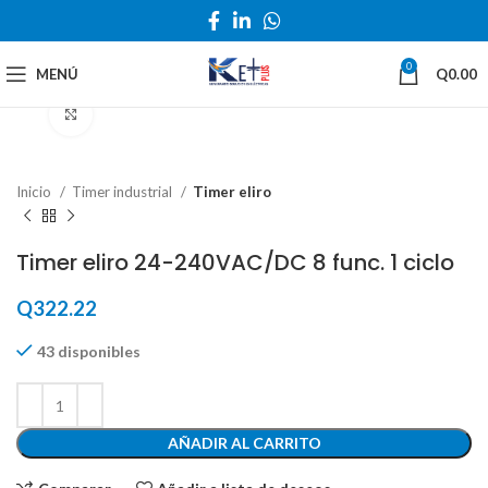
0
MENÚ
Q
0.00
Haga Click para agrandar
Inicio
Timer industrial
Timer eliro
Timer eliro 24-240VAC/DC 8 func. 1 ciclo
Q
322.22
43 disponibles
AÑADIR AL CARRITO