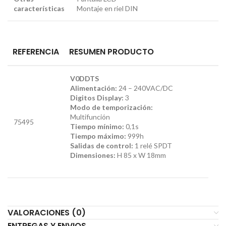
características
Montaje en riel DIN
REFERENCIA
RESUMEN PRODUCTO
V0DDTS
Alimentación:
24 – 240VAC/DC
Digitos Display:
3
Modo de temporización:
Multifunción
75495
Tiempo mínimo:
0,1s
Tiempo máximo:
999h
Salidas de control:
1 relé SPDT
Dimensiones:
H 85 x W 18mm
VALORACIONES (0)
ENTREGAS Y ENVIOS