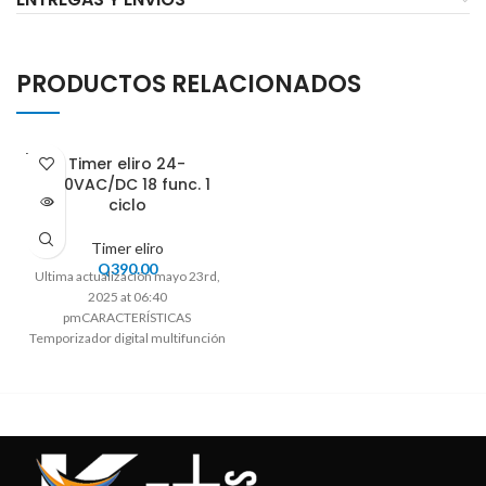
PRODUCTOS RELACIONADOS
VENDI
Timer eliro 24-
DO
240VAC/DC 18 func. 1
ciclo
Timer eliro
Q
390.00
Ultima actualización mayo 23rd,
2025 at 06:40
pmCARACTERÍSTICAS
Temporizador digital multifunción
Eliro V0DDTS • Compacto (17,5
mm de ancho)• Función