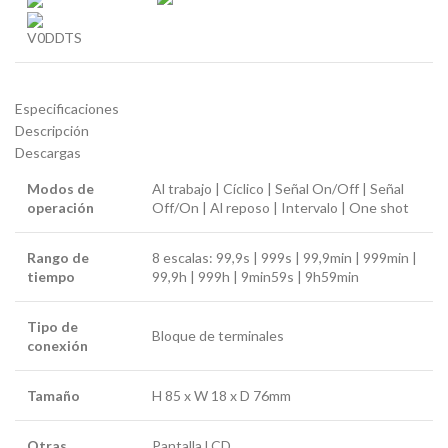
V0DDTS
Especificaciones
Descripción
Descargas
Modos de
Al trabajo | Cíclico | Señal On/Off | Señal
operación
Off/On | Al reposo | Intervalo | One shot
Rango de
8 escalas: 99,9s | 999s | 99,9min | 999min |
tiempo
99,9h | 999h | 9min59s | 9h59min
Tipo de
Bloque de terminales
conexión
Tamaño
H 85 x W 18 x D 76mm
Otras
Pantalla LCD