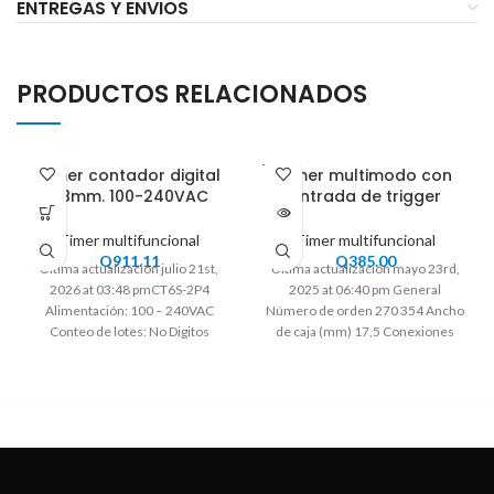
ENTREGAS Y ENVIOS
PRODUCTOS RELACIONADOS
VENDI
Timer contador digital
Timer multimodo con
DO
48mm. 100-240VAC
entrada de trigger
Timer multifuncional
Timer multifuncional
Q
911.11
Q
385.00
Ultima actualización julio 21st,
Ultima actualización mayo 23rd,
2026 at 03:48 pmCT6S-2P4
2025 at 06:40 pm General
Alimentación: 100 – 240VAC
Número de orden 270 354 Ancho
Conteo de lotes: No Digitos
de caja (mm) 17,5 Conexiones
Display: 6 Tipo