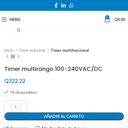
0
MENÚ
Q
0.00
Haga Click para agrandar
Inicio
Timer industrial
Timer multifuncional
Timer multirango 100-240VAC/DC
Q
322.22
76 disponibles
AÑADIR AL CARRITO