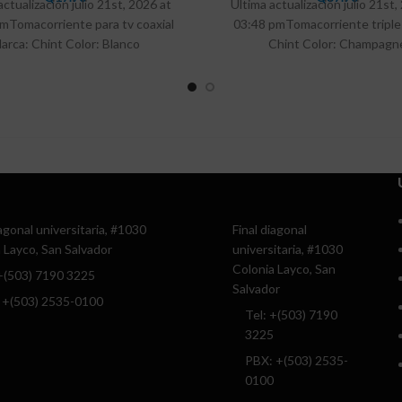
actualización julio 21st, 2026 at
Ultima actualización julio 21st,
mTomacorriente para tv coaxial
03:48 pmTomacorriente triple
arca: Chint Color: Blanco
Chint Color: Champagn
iagonal universitaria, #1030
Final diagonal
 Layco, San Salvador
universitaria, #1030
Colonia Layco, San
 +(503) 7190 3225
Salvador
 +(503) 2535-0100
Tel: +(503) 7190
3225
PBX: +(503) 2535-
0100