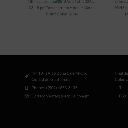
Ultima actualización julio 21st, 2026 at
Ultima 
03:48 pmTomacorriente doble Marca:
03:48 p
Chint Color: Silver
M
Km 18 , 14-15 Zona 1 de Mixco,
Final d
Ciudad de Guatemala
Colonia
Phone: +(502) 4653-3435
Tel:
Correo: Ventas@ketplus.com.gt
PBX: