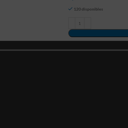
120 disponibles
Comparar
Añadir a li
SKU:
TOMA-054
Categoría:
Tomacorrientes resid
Etiqueta:
3131-304-1600
TP ELECTRIC
Compartir: