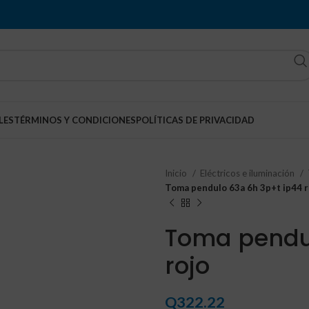
LES
TÉRMINOS Y CONDICIONES
POLÍTICAS DE PRIVACIDAD
Inicio
Eléctricos e iluminación
Toma pendulo 63a 6h 3p+t ip44 r
Toma pendul
rojo
Q
322.22