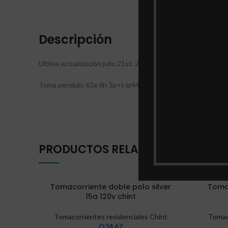
DESCRI
Descripción
Ultima actualización julio 21st, 2026 at 03:48 pm
Toma pendulo 63a 6h 3p+t ip44 rojo
PRODUCTOS RELACIONADOS
Tomacorriente doble polo silver
Tomac
15a 120v chint
Tomacorrientes residenciales Chint
Tomac
Q
24.67