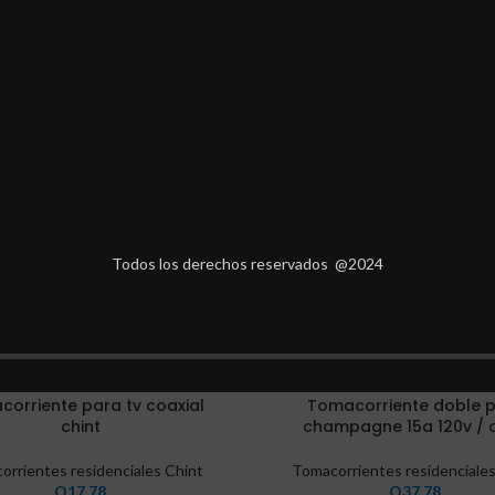
PCIÓN
MARCA
VALORACIONES (0)
ENTREGAS Y
Todos los derechos reservados @2024
orriente para tv coaxial
Tomacorriente doble 
chint
champagne 15a 120v / c
orrientes residenciales Chint
Tomacorrientes residenciales
Q
17.78
Q
37.78