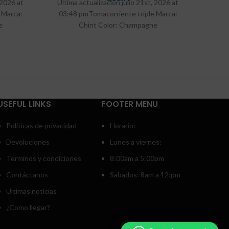
 2026 at
Ultima actualización julio 21st, 2026 at
Ultim
 Marca:
03:48 pmTomacorriente triple Marca:
03:4
e
Chint Color: Champagne
USEFUL LINKS
FOOTER MENU
Politicas de privacidad
Horario:
Devoluciones
Lunes a viernes:
Terminos y condiciones
8:00am a 5:00pm
Contáctanos
Sabados: 8am a 12:pm
Ultimas noticias
¿Como llegar?