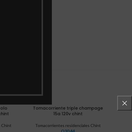
 ENVIOS
polo
Tomacorriente triple champage
Tomaco
hint
15a 120v chint
 Chint
Tomacorrientes residenciales Chint
Tom
Q
30.44