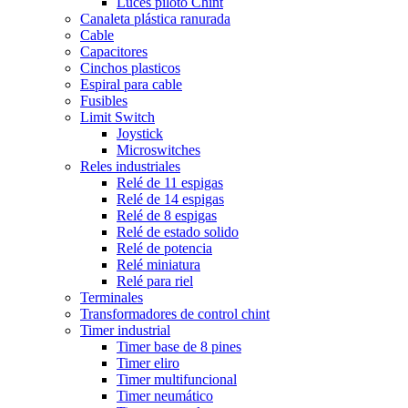
Luces piloto Chint
Canaleta plástica ranurada
Cable
Capacitores
Cinchos plasticos
Espiral para cable
Fusibles
Limit Switch
Joystick
Microswitches
Reles industriales
Relé de 11 espigas
Relé de 14 espigas
Relé de 8 espigas
Relé de estado solido
Relé de potencia
Relé miniatura
Relé para riel
Terminales
Transformadores de control chint
Timer industrial
Timer base de 8 pines
Timer eliro
Timer multifuncional
Timer neumático