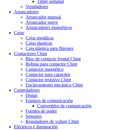
Timer semanal
Ventiladores
Arrancadores
Arrancador manual
Arrancador suave
Arrancadores magnéticos
Cajas
Cajas metálicas
Cajas plasticas
Caja plástica para flipones
Contactores Chint
Bloc de contacto frontal Chint
Bobina para contactor Chint
Contactor magnético
Contactor para capacitor
Contactor resistivo Chint
Enclavamiento mecánico Chint
Controladores
Donas
Equipos de comunicación
Convertidor de comunicación
Fuentes de poder
Sensores
Reguladores de voltaje Chint
Eléctricos e iluminación