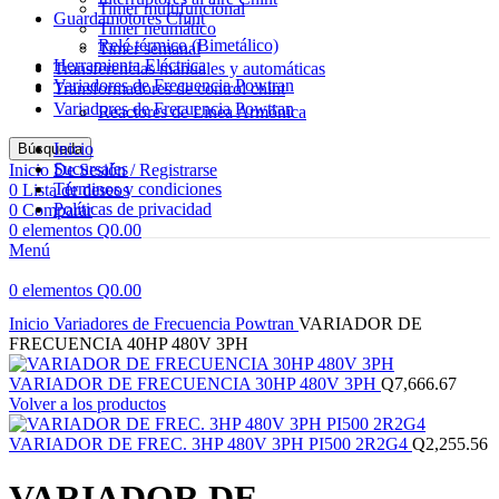
Timer multifuncional
Guardamotores Chint
Timer neumático
Relé térmico (Bimetálico)
Timer semanal
Herramienta Eléctrica
Transferencias manuales y automáticas
Variadores de Frecuencia Powtran
Transformadores de control chint
Variadores de Frecuencia Powtran
Reactores de Linea Armónica
Inicio
Búsqueda
Sucursales
Inicio De Sesión / Registrarse
Términos y condiciones
0
Lista de deseos
Políticas de privacidad
0
Comparar
0
elementos
Q
0.00
Menú
0
elementos
Q
0.00
Haga Click para agrandar
Inicio
Variadores de Frecuencia Powtran
VARIADOR DE
FRECUENCIA 40HP 480V 3PH
VARIADOR DE FRECUENCIA 30HP 480V 3PH
Q
7,666.67
Volver a los productos
VARIADOR DE FREC. 3HP 480V 3PH PI500 2R2G4
Q
2,255.56
VARIADOR DE