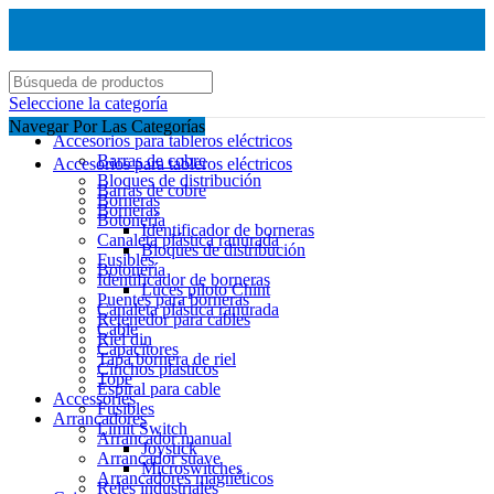
Seleccione la categoría
Navegar Por Las Categorías
Accesorios para tableros eléctricos
Barras de cobre
Accesorios para tableros eléctricos
Bloques de distribución
Barras de cobre
Borneras
Borneras
Botonería
Identificador de borneras
Canaleta plástica ranurada
Bloques de distribución
Fusibles
Botonería
Identificador de borneras
Luces piloto Chint
Puentes para borneras
Canaleta plástica ranurada
Retenedor para cables
Cable
Riel din
Capacitores
Tapa bornera de riel
Cinchos plasticos
Tope
Espiral para cable
Accessories
Fusibles
Arrancadores
Limit Switch
Arrancador manual
Joystick
Arrancador suave
Microswitches
Arrancadores magnéticos
Reles industriales