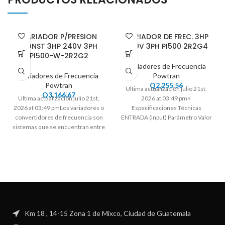
VARIADOR P/PRESION
VARIADOR DE FREC. 3HP
CONST 3HP 240V 3PH
480V 3PH PI500 2R2G4
PI500-W-2R2G2
Variadores de Frecuencia
Variadores de Frecuencia
Powtran
Powtran
Q
2,255.56
Ultima actualización julio 21st,
Q
3,166.67
Ultima actualización julio 21st,
2026 at 03:49 pm⚡
2026 at 03:49 pmLos variadores o
Especificaciones Técnicas
convertidores de frecuencia son
ENTRADA (Input) Parámetro Valor
sistemas que se encuentran entre
Tensión de entrada AC Trifásico
la
480V
Km 18 , 14-15 Zona 1 de Mixco, Ciudad de Guatemala