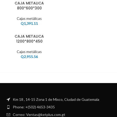
CAJA METALICA
800*600*300
Cajas metálicas
Q
1,391.11
CAJA METALICA
1200*800*450
Cajas metálicas
Q
2,955.56
Km 18 , 14-15 Zona 1 de Mixco, Ciudad de Guatemala
Phone: +(502) 4653-3435
Correo: Ventas@ketplus.com.gt