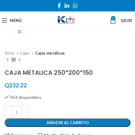
0
MENÚ
Q
0.00
Haga Click para agrandar
Inicio
Cajas
Cajas metálicas
CAJA METALICA 250*200*150
Q
232.22
452 disponibles
AÑADIR AL CARRITO