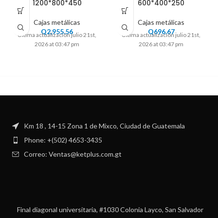
1200*800*450
600*400*250
Cajas metálicas
Cajas metálicas
Q
2,955.56
Q
696.67
Ultima actualización julio 21st,
Ultima actualización julio 21st,
2026 at 03:47 pm
2026 at 03:47 pm
Km 18 , 14-15 Zona 1 de Mixco, Ciudad de Guatemala
Phone: +(502) 4653-3435
Correo: Ventas@ketplus.com.gt
Final diagonal universitaria, #1030 Colonia Layco, San Salvador