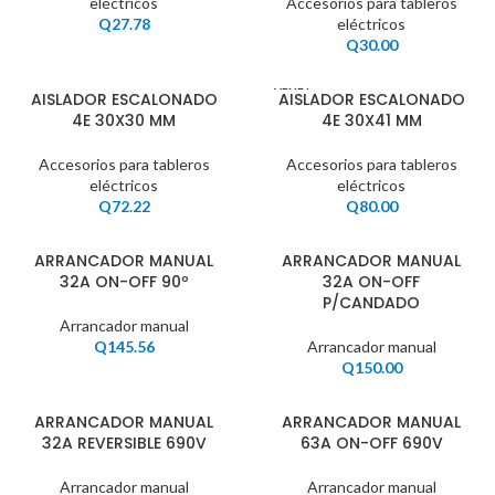
eléctricos
Accesorios para tableros
Q
27.78
eléctricos
Q
30.00
VENDI
AISLADOR ESCALONADO
AISLADOR ESCALONADO
DO
4E 30X30 MM
4E 30X41 MM
Accesorios para tableros
Accesorios para tableros
eléctricos
eléctricos
Q
72.22
Q
80.00
ARRANCADOR MANUAL
ARRANCADOR MANUAL
32A ON-OFF 90º
32A ON-OFF
P/CANDADO
Arrancador manual
Q
145.56
Arrancador manual
Q
150.00
ARRANCADOR MANUAL
ARRANCADOR MANUAL
32A REVERSIBLE 690V
63A ON-OFF 690V
Arrancador manual
Arrancador manual