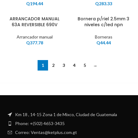
Q
194.44
Q
283.33
ARRANCADOR MANUAL
Bornera p/riel 2.5mm 3
63A REVERSIBLE 690V
niveles c/led npn
Arrancador manual
Borneras
Q
377.78
Q
44.44
1
2
3
4
5
→
Km 18 , 14-15 Zona 1 de Mixco, Ciudad de Guatemala
Phone: +(502) 4653-3435
Correo: Ventas@ketplus.com.gt