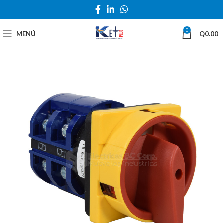
0
MENÚ
Q
0.00