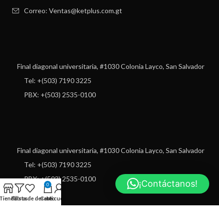
Correo: Ventas@ketplus.com.gt
Final diagonal universitaria, #1030 Colonia Layco, San Salvador
Tel: +(503) 7190 3225
PBX: +(503) 2535-0100
Final diagonal universitaria, #1030 Colonia Layco, San Salvador
Tel: +(503) 7190 3225
PBX: +(503) 2535-0100
¡Contáctanos!
0
Tienda
Filtros
Lista de deseos
Carro
Mi cuenta
USEFUL LINKS