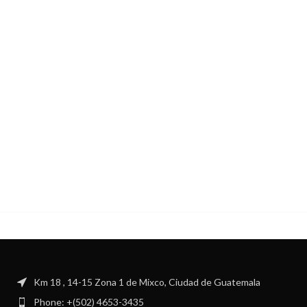
Km 18 , 14-15 Zona 1 de Mixco, Ciudad de Guatemala
Phone: +(502) 4653-3435