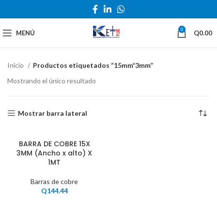
0
MENÚ
Q
0.00
Inicio
Productos etiquetados “15mm*3mm”
Mostrando el único resultado
Mostrar barra lateral
BARRA DE COBRE 15X
3MM (Ancho x alto) X
1MT
Barras de cobre
Q
144.44