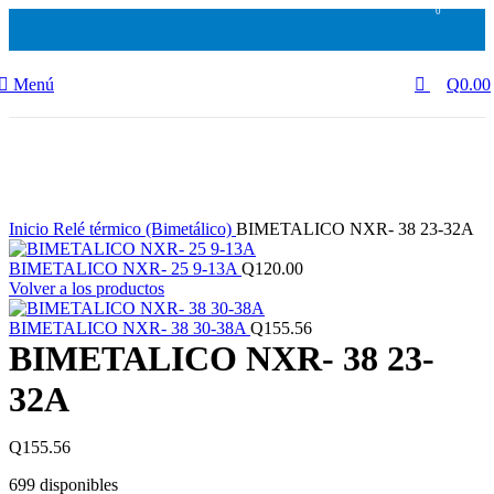
0
0
Menú
Q
0.00
Haga Click para agrandar
Inicio
Relé térmico (Bimetálico)
BIMETALICO NXR- 38 23-32A
BIMETALICO NXR- 25 9-13A
Q
120.00
Volver a los productos
BIMETALICO NXR- 38 30-38A
Q
155.56
BIMETALICO NXR- 38 23-
32A
Q
155.56
699 disponibles