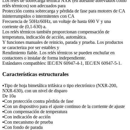
Los relés de sobrecarga térmica NXR (en adelante abreviados como
relés térmicos) son adecuados para
Protección contra sobrecarga y pérdida de fase para motores de CA
ininterrumpidos o intermitentes con CA
Frecuencia de 50Hz/60Hz, un voltaje de hasta 690 V y una
corriente de (0,1-630) a.
Los relés térmicos también proporcionan compensación de
temperatura, indicación de acción, automática.
Y funciones manuales de reinicio, parada y prueba. Los productos
se caracteriza por ser estables y
Rendimiento fiable. Los relés térmicos se pueden enchufar en
contactores o instalar de forma independiente.
Estándares compatibles: IEC/EN 60947-4-1, IEC/EN 60947-5-1.
Características estructurales
▪Tipo de hoja bimetálica trifásica o tipo electrónico (NXR-200,
NXR-630), con un nivel de disparo
De 10a
▪Con protección contra pérdida de fase
▪Con un dispositivo para el ajuste continuo de la corriente de ajuste
▪Con compensación de temperatura
▪Con indicación de acción
▪Con mecanismo de prueba
▪Con fondo de parada