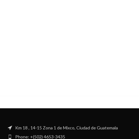
Km 18 , 14-15 Zona 1 de Mixco, Ciudad de Guatemala
Phone: +(502) 4653-3435