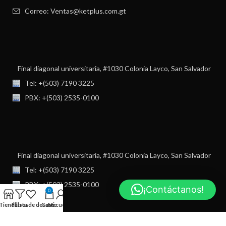
Correo: Ventas@ketplus.com.gt
Final diagonal universitaria, #1030 Colonia Layco, San Salvador
Tel: +(503) 7190 3225
PBX: +(503) 2535-0100
Final diagonal universitaria, #1030 Colonia Layco, San Salvador
Tel: +(503) 7190 3225
PBX: +(503) 2535-0100
¡Contáctanos!
0
Tienda
Filtros
Lista de deseos
Carro
Mi cuenta
USEFUL LINKS