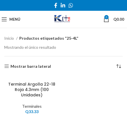
0
MENÚ
Q
0.00
Inicio
Productos etiquetados “25-4L”
Mostrando el único resultado
Mostrar barra lateral
Terminal Argolla 22-18
Roja 4.3mm (100
Unidades)
Terminales
Q
33.33