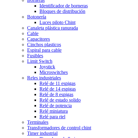
Borneras
Identificador de borneras
Bloques de distribución
Botonería
Luces piloto Chint
Canaleta plástica ranurada
Cable
Capacitores
Cinchos plasticos
Espiral para cable
Fusibles
Limit Switch
Joystick
Microswitches
Reles industriales
Relé de 11 espigas
Relé de 14 espigas
Relé de 8 espigas
Relé de estado solido
Relé de potencia
Relé miniatura
Relé para riel
Terminales
Transformadores de control chint
Timer industrial