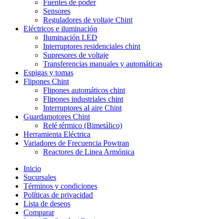
Fuentes de poder
Sensores
Reguladores de voltaje Chint
Eléctricos e iluminación
Iluminación LED
Interruptores residenciales chint
Supresores de voltaje
Transferencias manuales y automáticas
Espigas y tomas
Flipones Chint
Flipones automáticos chint
Flipones industriales chint
Interruptores al aire Chint
Guardamotores Chint
Relé térmico (Bimetálico)
Herramienta Eléctrica
Variadores de Frecuencia Powtran
Reactores de Linea Armónica
Inicio
Sucursales
Términos y condiciones
Políticas de privacidad
Lista de deseos
Comparar