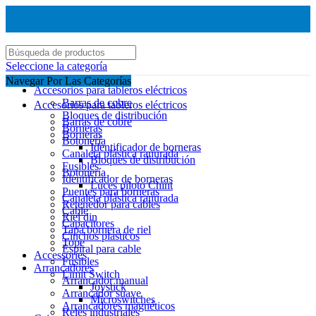
Seleccione la categoría
Navegar Por Las Categorías
Accesorios para tableros eléctricos
Barras de cobre
Accesorios para tableros eléctricos
Bloques de distribución
Barras de cobre
Borneras
Borneras
Botonería
Identificador de borneras
Canaleta plástica ranurada
Bloques de distribución
Fusibles
Botonería
Identificador de borneras
Luces piloto Chint
Puentes para borneras
Canaleta plástica ranurada
Retenedor para cables
Cable
Riel din
Capacitores
Tapa bornera de riel
Cinchos plasticos
Tope
Espiral para cable
Accessories
Fusibles
Arrancadores
Limit Switch
Arrancador manual
Joystick
Arrancador suave
Microswitches
Arrancadores magnéticos
Reles industriales