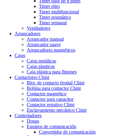
Timer base de 8 pines
Timer eliro
Timer multifuncional
Timer neumático
Timer semanal
Ventiladores
Arrancadores
Arrancador manual
Arrancador suave
Arrancadores magnéticos
Cajas
Cajas metálicas
Cajas plasticas
Caja plástica para flipones
Contactores Chint
Bloc de contacto frontal Chint
Bobina para contactor Chint
Contactor magnético
Contactor para capacitor
Contactor resistivo Chint
Enclavamiento mecánico Chint
Controladores
Donas
Equipos de comunicación
Convertidor de comunicación