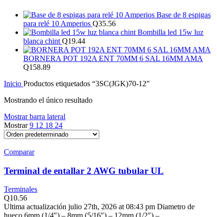
Base de 8 espigas
para relé 10 Amperios
Q
35.56
Bombilla led 15w luz
blanca chint
Q
19.44
BORNERA POT 192A ENT 70MM 6 SAL 16MM AMA
Q
158.89
Inicio
Productos etiquetados “3SC(JGK)70-12”
Mostrando el único resultado
Mostrar barra lateral
Mostrar
9
12
18
24
Comparar
Terminal de entallar 2 AWG tubular UL
Terminales
Q
10.56
Ultima actualización julio 27th, 2026 at 08:43 pm Diametro de
hueco 6mm (1/4″) – 8mm (5/16″) – 12mm (1/2″) –