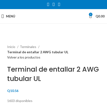
0
MENÚ
Q
0.00
Haga Click para agrandar
Inicio
Terminales
Terminal de entallar 2 AWG tubular UL
Volver a los productos
Terminal de entallar 2 AWG
tubular UL
Q
10.56
1603 disponibles