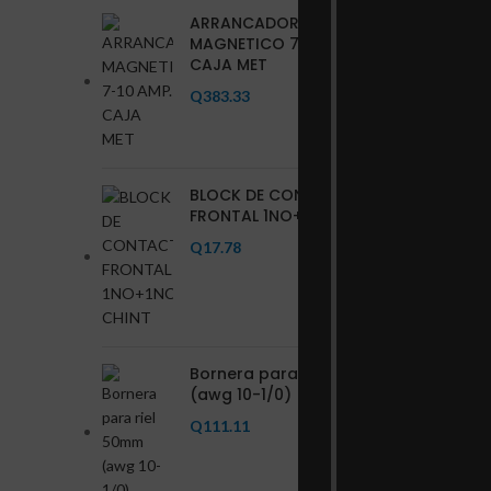
ARRANCADOR
MAGNETICO 7-10 AMP.
CAJA MET
Q
383.33
BLOCK DE CONTACTO
FRONTAL 1NO+1NC CHINT
Q
17.78
Bornera para riel 50mm
(awg 10-1/0)
Q
111.11