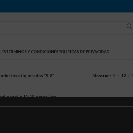
LES
TÉRMINOS Y CONDICIONES
POLÍTICAS DE PRIVACIDAD
roductos etiquetados “5-8”
Mostrar
9
12
al argolla 12-10 Amarillas
8mm (100 Unidades)
Terminales
Q
100.00