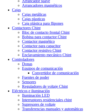
Arrancador suave
Arrancadores magnéticos
Cajas
Cajas metálicas
Cajas plasticas
Caja plástica para flipones
Contactores Chint
Bloc de contacto frontal Chint
Bobina para contactor Chint
Contactor magnético
Contactor para capacitor
Contactor resistivo Chint
Enclavamiento mecánico Chint
Controladores
Donas
Equipos de comunicación
Convertidor de comunicación
Fuentes de poder
Sensores
Reguladores de voltaje Chint
Eléctricos e iluminación
Iluminación LED
Interruptores residenciales chint
Supresores de voltaje
Transferencias manuales y automáticas