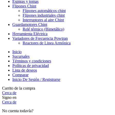
Espigas y tomas
Flipones Chint
Flipones automáticos chint
Flipones industriales chint
Interruptores al aire Chint
Guardamotores Chint
Relé térmico (Bimetálico)
Herramienta Eléctrica
Variadores de Frecuencia Powtran
Reactores de Linea Armónica
Inicio
Sucursales
Términos y condiciones
Políticas de privacidad
Lista de deseos
Comparar
Inicio De Sesión / Registrarse
Carrito de la compra
Cerca de
Signo en
Cerca de
No cuenta todavía?