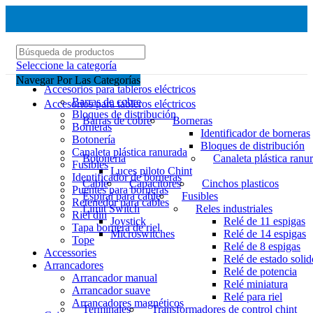
Seleccione la categoría
Navegar Por Las Categorías
Accesorios para tableros eléctricos
Barras de cobre
Accesorios para tableros eléctricos
Bloques de distribución
Barras de cobre
Borneras
Borneras
Identificador de borneras
Botonería
Bloques de distribución
Canaleta plástica ranurada
Botonería
Canaleta plástica ranu
Fusibles
Luces piloto Chint
Identificador de borneras
Cable
Capacitores
Cinchos plasticos
Puentes para borneras
Espiral para cable
Fusibles
Retenedor para cables
Limit Switch
Reles industriales
Riel din
Joystick
Relé de 11 espigas
Tapa bornera de riel
Microswitches
Relé de 14 espigas
Tope
Relé de 8 espigas
Accessories
Relé de estado solid
Arrancadores
Relé de potencia
Arrancador manual
Relé miniatura
Arrancador suave
Relé para riel
Arrancadores magnéticos
Terminales
Transformadores de control chint