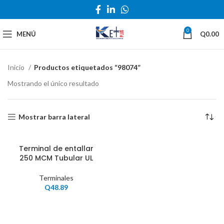
0
MENÚ
Q
0.00
Inicio
Productos etiquetados “98074”
Mostrando el único resultado
Mostrar barra lateral
Terminal de entallar
250 MCM Tubular UL
Terminales
Q
48.89