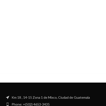
Km 18 , 14-15 Zona 1 de Mixco, Ciudad de Guatemala
Phone: +(502) 4653-3435