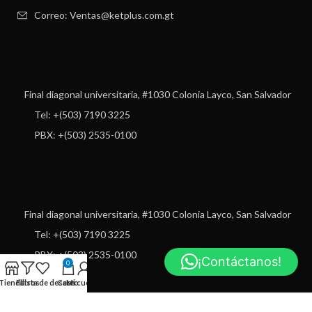
Correo: Ventas@ketplus.com.gt
Final diagonal universitaria, #1030 Colonia Layco, San Salvador
Tel: +(503) 7190 3225
PBX: +(503) 2535-0100
Final diagonal universitaria, #1030 Colonia Layco, San Salvador
Tel: +(503) 7190 3225
PBX: +(503) 2535-0100
¡Contáctanos!
0
Tienda
Filtros
Lista de deseos
Carro
Mi cuenta
USEFUL LINKS