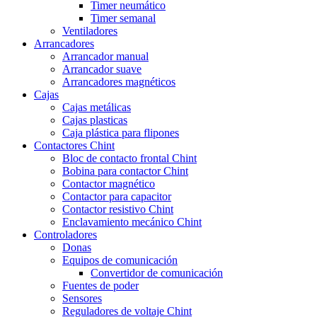
Timer neumático
Timer semanal
Ventiladores
Arrancadores
Arrancador manual
Arrancador suave
Arrancadores magnéticos
Cajas
Cajas metálicas
Cajas plasticas
Caja plástica para flipones
Contactores Chint
Bloc de contacto frontal Chint
Bobina para contactor Chint
Contactor magnético
Contactor para capacitor
Contactor resistivo Chint
Enclavamiento mecánico Chint
Controladores
Donas
Equipos de comunicación
Convertidor de comunicación
Fuentes de poder
Sensores
Reguladores de voltaje Chint