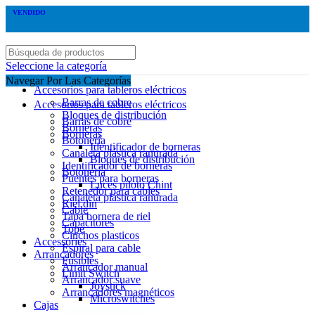
VENDIDO
Seleccione la categoría
Navegar Por Las Categorías
Accesorios para tableros eléctricos
Barras de cobre
Accesorios para tableros eléctricos
Bloques de distribución
Barras de cobre
Borneras
Borneras
Botonería
Identificador de borneras
Canaleta plástica ranurada
Bloques de distribución
Identificador de borneras
Botonería
Puentes para borneras
Luces piloto Chint
Retenedor para cables
Canaleta plástica ranurada
Riel din
Cable
Tapa bornera de riel
Capacitores
Tope
Cinchos plasticos
Accessories
Espiral para cable
Arrancadores
Fusibles
Arrancador manual
Limit Switch
Arrancador suave
Joystick
Arrancadores magnéticos
Microswitches
Cajas