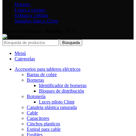
Horario:
Lunes a viernes:
8:00am a 5:00pm
Sabados: 8am a 12:pm
Pagina diseñada por >
Ketplus
. 2026
Búsqueda
Menú
Categorías
Accesorios para tableros eléctricos
Barras de cobre
Borneras
Identificador de borneras
Bloques de distribución
Botonería
Luces piloto Chint
Canaleta plástica ranurada
Cable
Capacitores
Cinchos plasticos
Espiral para cable
Fusibles