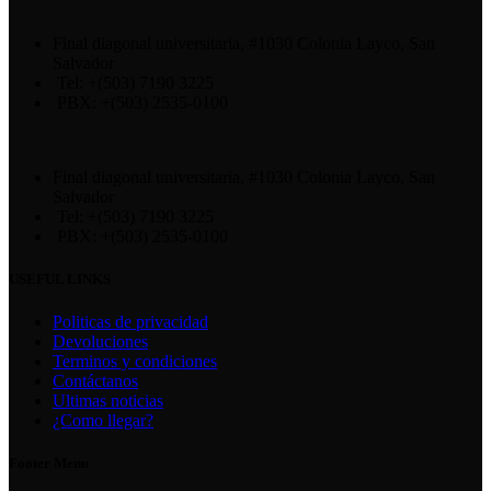
Final diagonal universitaria, #1030 Colonia Layco, San
Salvador
Tel: +(503) 7190 3225
PBX: +(503) 2535-0100
Final diagonal universitaria, #1030 Colonia Layco, San
Salvador
Tel: +(503) 7190 3225
PBX: +(503) 2535-0100
USEFUL LINKS
Politicas de privacidad
Devoluciones
Terminos y condiciones
Contáctanos
Ultimas noticias
¿Como llegar?
Footer Menu