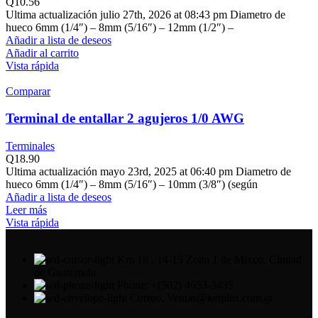
Q
10.56
Ultima actualización julio 27th, 2026 at 08:43 pm Diametro de
hueco 6mm (1/4″) – 8mm (5/16″) – 12mm (1/2″) –
Añadir a lista de deseos
Añadir al carrito
Vista rápida
Comparar
Terminal de entallar 2 agujeros 1/0 AWG
Terminales
Q
18.90
Ultima actualización mayo 23rd, 2025 at 06:40 pm Diametro de
hueco 6mm (1/4″) – 8mm (5/16″) – 10mm (3/8″) (según
Añadir a lista de deseos
Leer más
Vista rápida
Km 18 , 14-15 Zona 1 de Mixco, Ciudad
de Guatemala
Phone: +(502) 4653-3435
Correo: Ventas@ketplus.com.gt