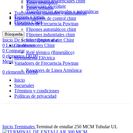
Interruptores residenciales chint
Timer neumático
Supresores de voltaje
Timer semanal
Transferencias manuales y automáticas
Transferencias manuales y automáticas
Espigas y tomas
Transformadores de control chint
Flipones Chint
Variadores de Frecuencia Powtran
Flipones automáticos chint
Búsqueda
Flipones industriales chint
Inicio De Sesión / Registrarse
Interruptores al aire Chint
0
Lista de deseos
Guardamotores Chint
0
Comparar
Relé térmico (Bimetálico)
0
elementos
Q
0.00
Herramienta Eléctrica
Menú
Variadores de Frecuencia Powtran
Reactores de Linea Armónica
0
elementos
Q
0.00
Inicio
Sucursales
Términos y condiciones
Políticas de privacidad
Haga Click para agrandar
Inicio
Terminales
Terminal de entallar 250 MCM Tubular UL