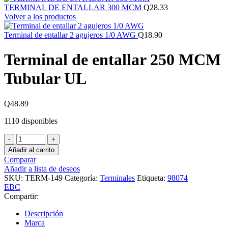
TERMINAL DE ENTALLAR 300 MCM
Q
28.33
Volver a los productos
Terminal de entallar 2 agujeros 1/0 AWG
Q
18.90
Terminal de entallar 250 MCM
Tubular UL
Q
48.89
1110 disponibles
Terminal
de
Añadir al carrito
entallar
Comparar
250
Añadir a lista de deseos
MCM
SKU:
TERM-149
Categoría:
Terminales
Etiqueta:
98074
Tubular
EBC
UL
Compartir:
cantidad
Descripción
Marca