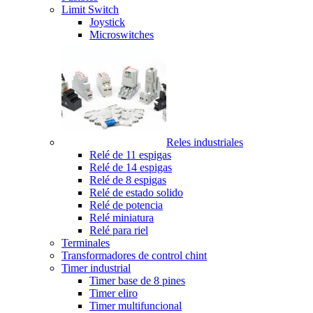
Limit Switch
Joystick
Microswitches
Reles industriales
Relé de 11 espigas
Relé de 14 espigas
Relé de 8 espigas
Relé de estado solido
Relé de potencia
Relé miniatura
Relé para riel
Terminales
Transformadores de control chint
Timer industrial
Timer base de 8 pines
Timer eliro
Timer multifuncional