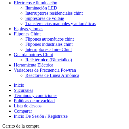
Eléctricos e iluminación
Iluminación LED
Interruptores residenciales chint
Supresores de voltaje
Transferencias manuales y automáticas
Espigas y tomas
Flipones Chint
Flipones automáticos chint
Flipones industriales chint
Interruptores al aire Chint
Guardamotores Chint
Relé térmico (Bimetálico)
Herramienta Eléctrica
Variadores de Frecuencia Powtran
Reactores de Linea Armónica
Inicio
Sucursales
Términos y condiciones
Políticas de privacidad
Lista de deseos
Comparar
Inicio De Sesión / Registrarse
Carrito de la compra