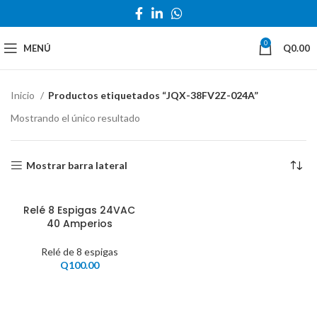
0
MENÚ
Q
0.00
Inicio
Productos etiquetados “JQX-38FV2Z-024A”
Mostrando el único resultado
Mostrar barra lateral
Relé 8 Espigas 24VAC
40 Amperios
Relé de 8 espigas
Q
100.00