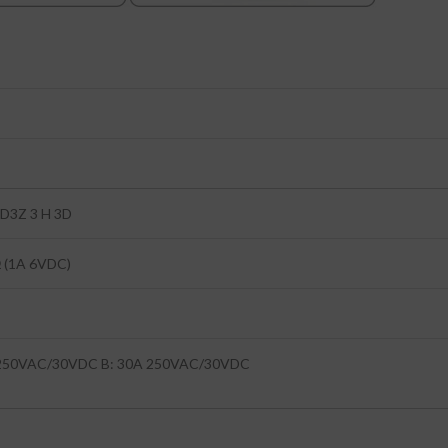
2D3Z 3 H 3D
 (1A 6VDC)
 250VAC/30VDC B: 30A 250VAC/30VDC