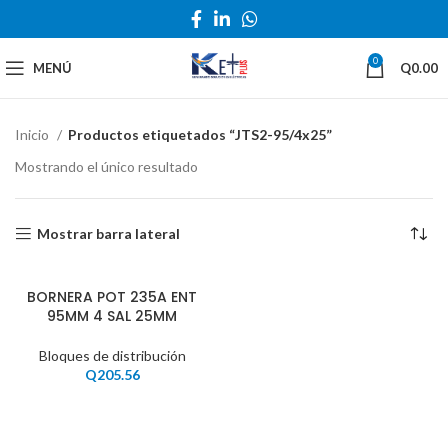
0
MENÚ
Q
0.00
Inicio
Productos etiquetados “JTS2-95/4x25”
Mostrando el único resultado
Mostrar barra lateral
BORNERA POT 235A ENT
95MM 4 SAL 25MM
Bloques de distribución
Q
205.56