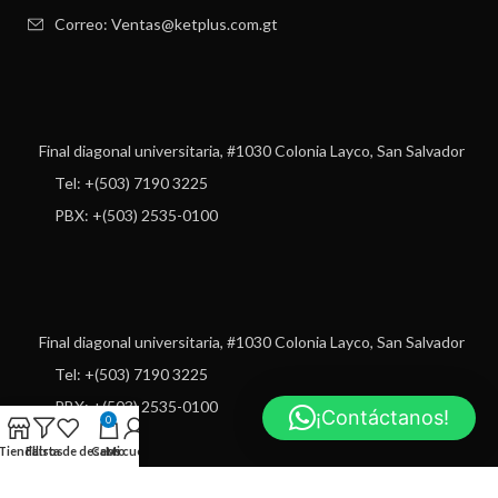
Correo: Ventas@ketplus.com.gt
Final diagonal universitaria, #1030 Colonia Layco, San Salvador
Tel: +(503) 7190 3225
PBX: +(503) 2535-0100
Final diagonal universitaria, #1030 Colonia Layco, San Salvador
Tel: +(503) 7190 3225
PBX: +(503) 2535-0100
¡Contáctanos!
0
Tienda
Filtros
Lista de deseos
Carro
Mi cuenta
USEFUL LINKS