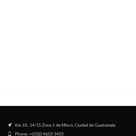
Km 18 , 14-15 Zona 1 de Mixco, Ciudad de Guatemala
Phone: +(502) 4653-3435