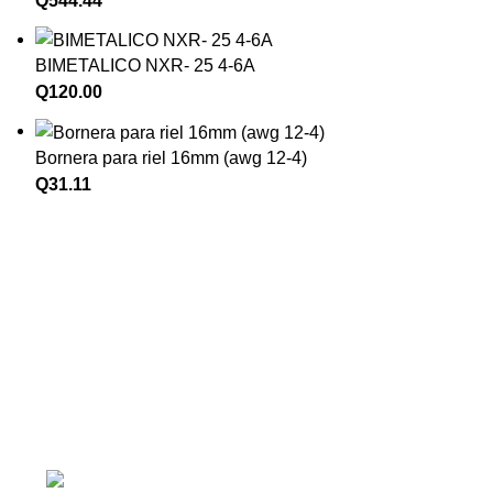
Q
544.44
BIMETALICO NXR- 25 4-6A
Q
120.00
Bornera para riel 16mm (awg 12-4)
Q
31.11
Km 18 , 14-15 Zona 1 de Mixco, Ciudad