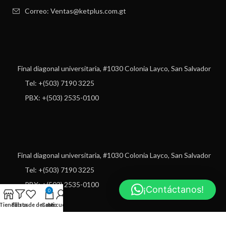
Correo: Ventas@ketplus.com.gt
Final diagonal universitaria, #1030 Colonia Layco, San Salvador
Tel: +(503) 7190 3225
PBX: +(503) 2535-0100
Final diagonal universitaria, #1030 Colonia Layco, San Salvador
Tel: +(503) 7190 3225
PBX: +(503) 2535-0100
¡Contáctanos!
0
Tienda
Filtros
Lista de deseos
Carro
Mi cuenta
USEFUL LINKS