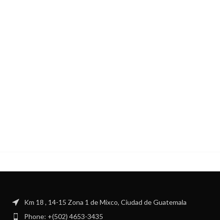
Km 18 , 14-15 Zona 1 de Mixco, Ciudad de Guatemala
Phone: +(502) 4653-3435