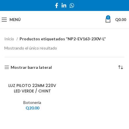
0
MENÚ
Q
0.00
Inicio
Productos etiquetados “NP2-EV163-230V-L”
Mostrando el único resultado
Mostrar barra lateral
LUZ PILOTO 22MM 220V
LED VERDE / CHINT
Botonería
Q
20.00