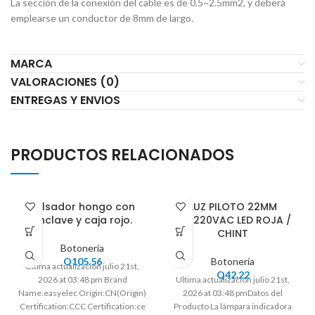
La sección de la conexión del cable es de 0.5~2.5mm2, y deberá
emplearse un conductor de 8mm de largo.
MARCA
VALORACIONES (0)
ENTREGAS Y ENVIOS
PRODUCTOS RELACIONADOS
Pulsador hongo con
LUZ PILOTO 22MM
enclave y caja rojo.
110/220VAC LED ROJA /
CHINT
Botonería
Q
105.56
Botonería
Ultima actualización julio 21st,
Q
42.22
2026 at 03:48 pm Brand
Ultima actualización julio 21st,
Name:easyelec Origin:CN(Origin)
2026 at 03:48 pmDatos del
Certification:CCC Certification:ce
Producto La lámpara indicadora