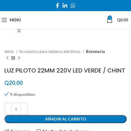
0
MENÚ
Q
0.00
Haga Click para agrandar
Inicio
Accesorios para tableros eléctricos
Botonería
LUZ PILOTO 22MM 220V LED VERDE / CHINT
Q
20.00
9 disponibles
AÑADIR AL CARRITO