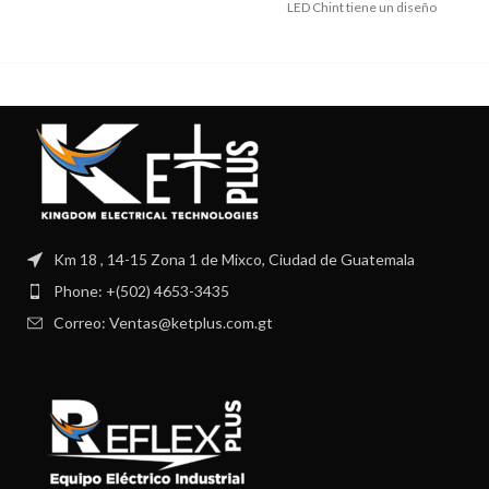
Item Type:Switches Model
LED Chint tiene un diseño
Number:CHNT NPH1-1009
modular. El
Emergency Stop
Km 18 , 14-15 Zona 1 de Mixco, Ciudad de Guatemala
Phone: +(502) 4653-3435
Correo: Ventas@ketplus.com.gt