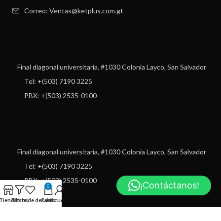
Correo: Ventas@ketplus.com.gt
Final diagonal universitaria, #1030 Colonia Layco, San Salvador
Tel: +(503) 7190 3225
PBX: +(503) 2535-0100
Final diagonal universitaria, #1030 Colonia Layco, San Salvador
Tel: +(503) 7190 3225
PBX: +(503) 2535-0100
¡Contáctanos!
0
Tienda
Filtros
Lista de deseos
Carro
Mi cuenta
USEFUL LINKS