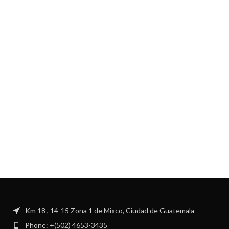
Km 18 , 14-15 Zona 1 de Mixco, Ciudad de Guatemala
Phone: +(502) 4653-3435